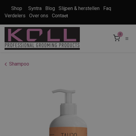
Overslaan naar inhoud
Shop
Syntra
Blog
Slijpen & herstellen
Faq
Verdelers
Over ons
Conta
ct
0
Shampoo