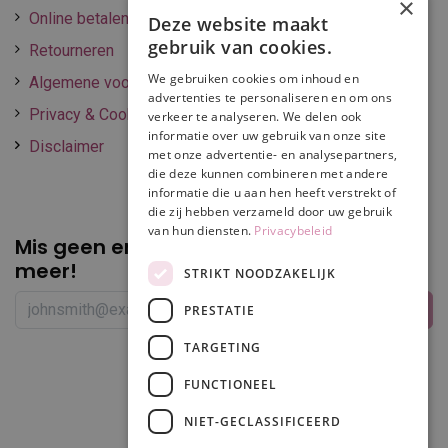
×
Online betalen
Deze website maakt
gebruik van cookies.
Retourneren
We gebruiken cookies om inhoud en
Algemene voorwaarden
advertenties te personaliseren en om ons
Privacy & Cookie policy
verkeer te analyseren. We delen ook
informatie over uw gebruik van onze site
Disclaimer
met onze advertentie- en analysepartners,
die deze kunnen combineren met andere
informatie die u aan hen heeft verstrekt of
die zij hebben verzameld door uw gebruik
van hun diensten.
Privacybeleid
Mis geen enkele
promotie of korting
meer!
STRIKT NOODZAKELIJK
PRESTATIE
TARGETING
Volg ons
FUNCTIONEEL
NIET-GECLASSIFICEERD