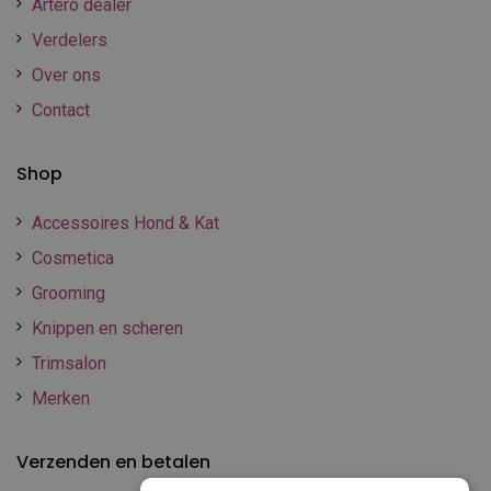
Artero dealer
Verdelers
Over ons
Contact
Shop
Accessoires Hond & Kat
Cosmetica
Grooming
Knippen en scheren
Trimsalon
Merken
Verzenden en betalen