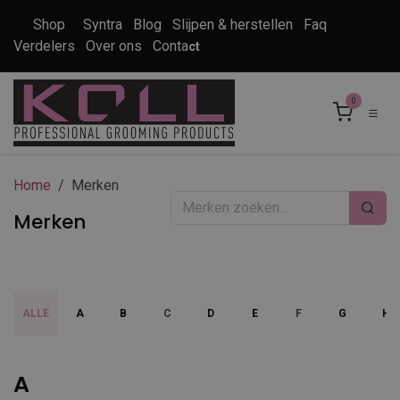
Overslaan naar inhoud
Shop
Syntra
Blog
Slijpen & herstellen
Faq
Verdelers
Over ons
Conta
ct
0
Home
Merken
Merken
ALLE
A
B
C
D
E
F
G
H
A