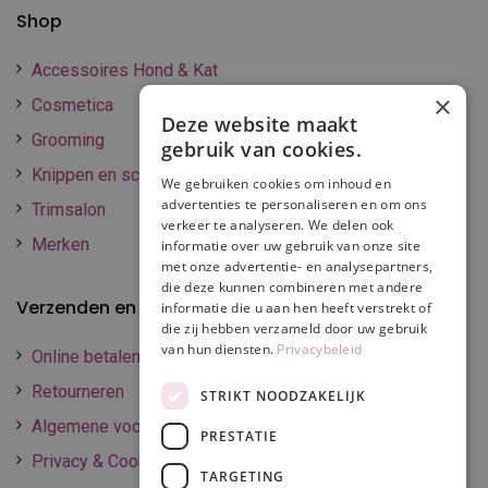
Shop
Accessoires Hond & Kat
×
Cosmetica
Deze website maakt
Grooming
gebruik van cookies.
Knippen en scheren
We gebruiken cookies om inhoud en
advertenties te personaliseren en om ons
Trimsalon
verkeer te analyseren. We delen ook
Merken
informatie over uw gebruik van onze site
met onze advertentie- en analysepartners,
die deze kunnen combineren met andere
Verzenden en betalen
informatie die u aan hen heeft verstrekt of
die zij hebben verzameld door uw gebruik
van hun diensten.
Privacybeleid
Online betalen
Retourneren
STRIKT NOODZAKELIJK
Algemene voorwaarden
PRESTATIE
Privacy & Cookie policy
TARGETING