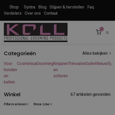
Overslaan naar inhoud
Shop
Syntra
Blog
Slijpen & herstellen
Faq
Verdelers
Over ons
Conta
ct
0
Categorieën
Alles bekijken
Voor
Cosmetica
Grooming
Knippen
Trimsalon
Outlet
Nieuw
Syn
honden
en
en
scheren
katten
Winkel
67 artikelen gevonden.
Filters wissen
Rose Line