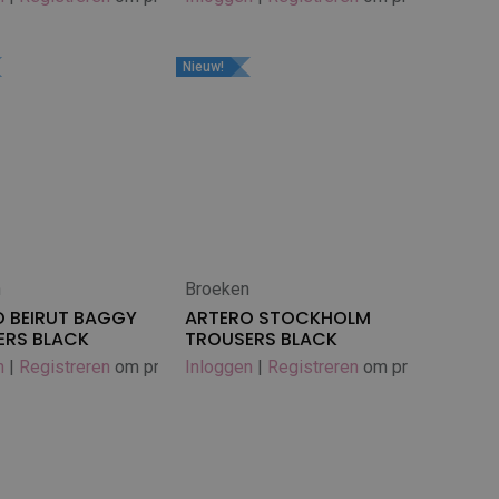
Nieuw!
n
Broeken
In winkelwagen
 BEIRUT BAGGY
ARTERO STOCKHOLM
ERS BLACK
TROUSERS BLACK
n
|
Registreren
om prijs te zien
Inloggen
|
Registreren
om prijs te zien