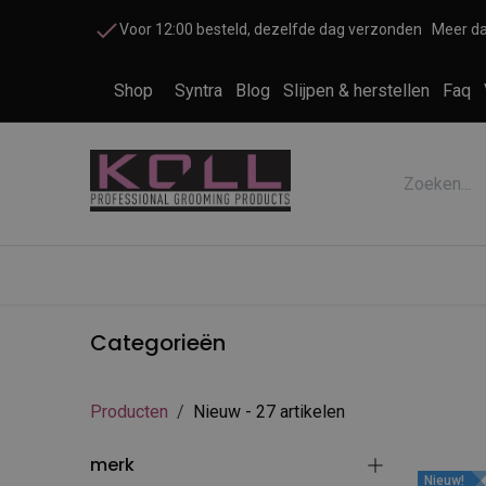
Overslaan naar inhoud
Voor 12:00 besteld, dezelfde dag verzonden
Meer da
Shop
Syntra
Blog
Slijpen & herstellen
Faq
Accessoires honden en katten
Cosme
Categorieën
Producten
Nieuw
- 27 artikelen
merk
Nieuw!