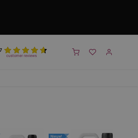
7
customer reviews
PROMO
NIEUW!
Trimsalon
Merken
Outlet
Nieuw
Nieuw!