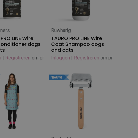
oners
Ruwharig
 winkelwagen
In winkelwagen
PRO LINE Wire
TAURO PRO LINE Wire
onditioner dogs
Coat Shampoo dogs
ts
and cats
n
|
Registreren
om prijs te zien
Inloggen
|
Registreren
om prijs te zien
Nieuw!