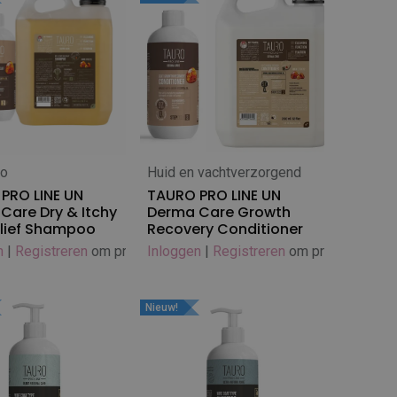
o
Huid en vachtverzorgend
 winkelwagen
In winkelwagen
PRO LINE UN
TAURO PRO LINE UN
Care Dry & Itchy
Derma Care Growth
elief Shampoo
Recovery Conditioner
n
|
Registreren
om prijs te zien
Inloggen
|
Registreren
om prijs te zien
Nieuw!