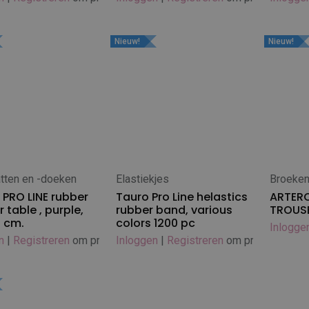
Nieuw!
Nieuw!
tten en -doeken
Elastiekjes
Broeke
 winkelwagen
In winkelwagen
PRO LINE rubber
Tauro Pro Line helastics
ARTERO
 table , purple,
rubber band, various
TROUS
0 cm.
colors 1200 pc
Inlogge
n
|
Registreren
om prijs te zien
Inloggen
|
Registreren
om prijs te zien