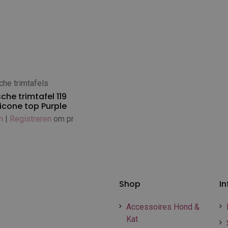
che trimtafels
 winkelwagen
sche trimtafel 119
licone top Purple
n
|
Registreren
om prijs te zien
Shop
In
Accessoires Hond &
Kat