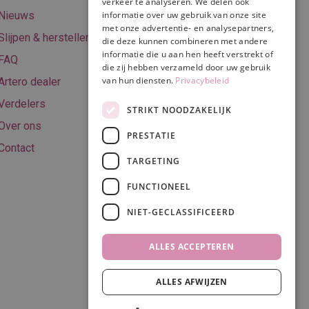
verkeer te analyseren. We delen ook
Retourneren
informatie over uw gebruik van onze site
Nieuws
met onze advertentie- en analysepartners,
Algemene
Slijpen & herstellen
die deze kunnen combineren met andere
voorwaarden
informatie die u aan hen heeft verstrekt of
FAQ
Privacy & Cookie
die zij hebben verzameld door uw gebruik
van hun diensten.
Privacybeleid
Artero dealer
policy
Verdelers
Disclaimer
STRIKT NOODZAKELIJK
Over ons
PRESTATIE
Contact
TARGETING
Volg ons
FUNCTIONEEL
NIET-GECLASSIFICEERD
ALLES ACCEPTEREN
ALLES AFWIJZEN