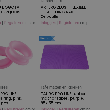
n
Deshedders
 winkelwagen
In winkelwagen
O BOGOTA
ARTERO ZEUS - FLEXIBLE
 TURQUOISE
DESHEDDING RAKE -
Ontwoller
n
|
Registreren
om prijs te zien
Inloggen
|
Registreren
om prijs te zien
Nieuw!
ires
Tafelmatten en -doeken
 winkelwagen
In winkelwagen
PRO LINE
TAURO PRO LINE rubber
s ring, pink,
mat for table , purple,
1 pcs.
85x 55 cm.
n
|
Registreren
om prijs te zien
Inloggen
|
Registreren
om prijs te zien