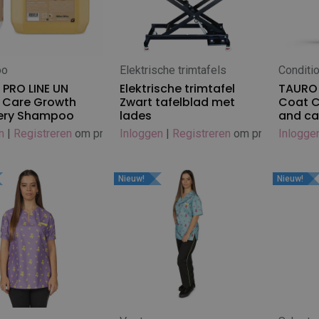
oo
Elektrische trimtafels
Conditi
 winkelwagen
In winkelwagen
In
PRO LINE UN
Elektrische trimtafel
TAURO 
 Care Growth
Zwart tafelblad met
Coat C
ery Shampoo
lades
and ca
n
|
Registreren
om prijs te zien
Inloggen
|
Registreren
om prijs te zien
Inlogge
Nieuw!
Nieuw!