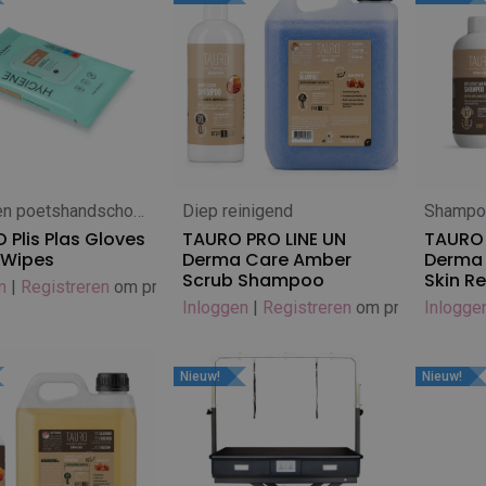
Wipes en poetshandschoenen
Diep reinigend
Shampo
 winkelwagen
In winkelwagen
In
 Plis Plas Gloves
TAURO PRO LINE UN
TAURO 
 Wipes
Derma Care Amber
Derma 
Scrub Shampoo
Skin R
n
|
Registreren
om prijs te zien
Inloggen
|
Registreren
om prijs te zien
Inlogge
Nieuw!
Nieuw!