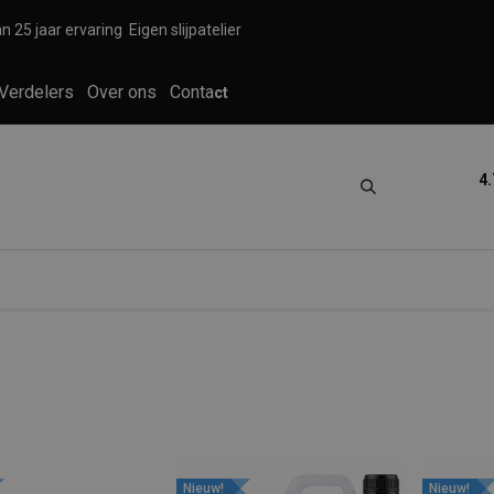
n 25 jaar ervaring
Eigen slijpatelier
Verdelers
Over ons
Conta
ct
4.
tica
Grooming
Knippen en scheren
Nieuw!
Nieuw!