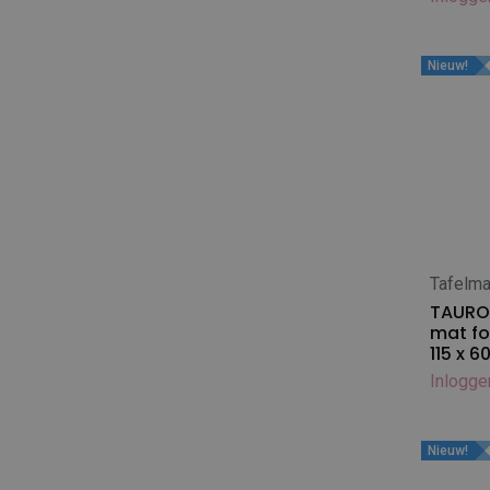
Tools-2-Groom
Topscore / Zerox
Nieuw!
UK Brand Doggy Groom
UK Brand Lawrence
Vinalon
Tafelma
In
TAURO 
mat for
115 x 6
Inlogge
Nieuw!