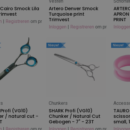
Vesten
Schorte
 winkelwagen
In winkelwagen
In
 Cairo Smock Lila
Artero Denver Smock
ARTER
Trimvest
Turquoise print
APRON
Trimvest
PRINT
n
|
Registreren
om prijs te zien
Inloggen
|
Registreren
om prijs te zien
Inlogge
Nieuw!
Nieuw!
rs
Chunkers
Accesso
 winkelwagen
In winkelwagen
In
Profi (VG10)
SHARK Profi (VG10)
TAURO 
r / natural cut -
Chunker / Natural Cut
scissor
T
Gebogen - 7" - 23T
small, 
n
|
Registreren
om prijs te zien
Inloggen
|
Registreren
om prijs te zien
Inlogge