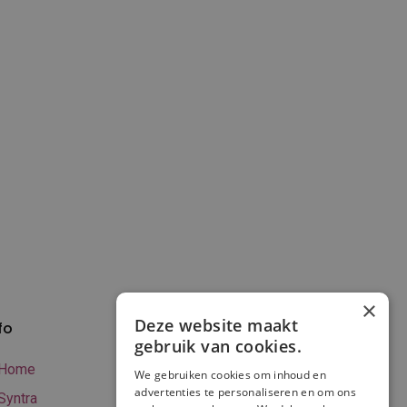
×
Deze website maakt
fo
Verzenden en
gebruik van cookies.
betalen
Home
We gebruiken cookies om inhoud en
Online betalen
advertenties te personaliseren en om ons
Syntra