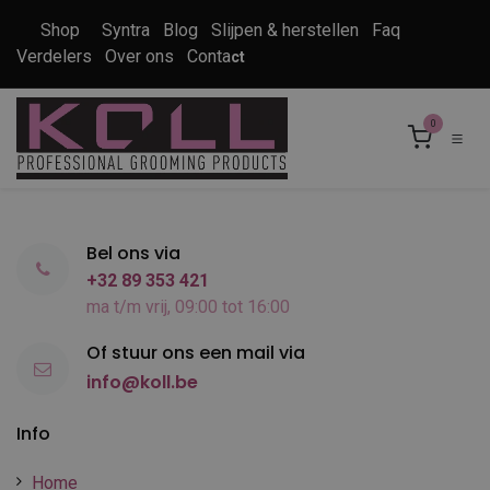
Overslaan naar inhoud
Shop
Syntra
Blog
Slijpen & herstellen
Faq
Verdelers
Over ons
Conta
ct
0
Bel ons via
+32 89 353 421
ma t/m vrij, 09:00 tot 16:00
Of stuur ons een mail via
info@koll.be
Info
Home