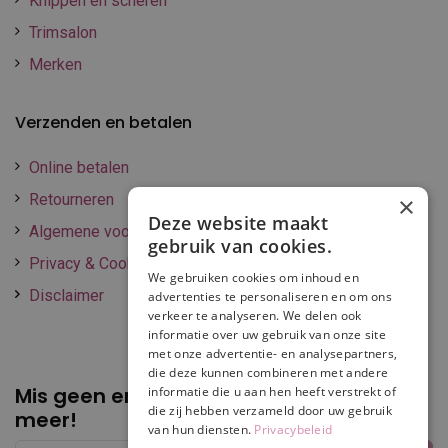
Knippen en scheren
Trimsalon
Merken
Verzenden en betalen
Online betalen
Retourneren
×
Deze website maakt
Algemene voorwaarden
gebruik van cookies.
Privacy & Cookie policy
We gebruiken cookies om inhoud en
Disclaimer
advertenties te personaliseren en om ons
verkeer te analyseren. We delen ook
informatie over uw gebruik van onze site
met onze advertentie- en analysepartners,
die deze kunnen combineren met andere
Mis geen enkele
promotie of korting
informatie die u aan hen heeft verstrekt of
die zij hebben verzameld door uw gebruik
meer!
van hun diensten.
Privacybeleid