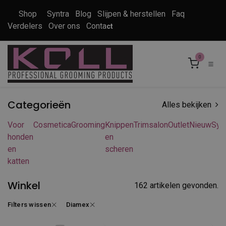
Overslaan naar inhoud
Shop
Syntra
Blog
Slijpen & herstellen
Faq
Verdelers
Over ons
Conta
ct
0
Categorieën
Alles bekijken
Voor
Cosmetica
Grooming
Knippen
Trimsalon
Outlet
Nieuw
Syn
honden
en
en
scheren
katten
Winkel
162 artikelen gevonden.
Filters wissen
Diamex