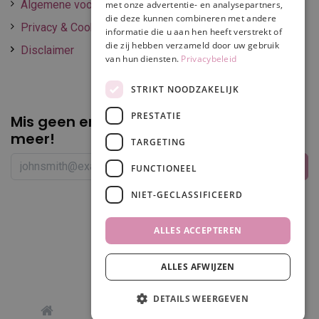
Algemene voorwaarden
met onze advertentie- en analysepartners,
die deze kunnen combineren met andere
Privacy & Cookie policy
informatie die u aan hen heeft verstrekt of
die zij hebben verzameld door uw gebruik
Disclaimer
van hun diensten.
Privacybeleid
STRIKT NOODZAKELIJK
PRESTATIE
Mis geen enkele
promotie of korting
meer!
TARGETING
FUNCTIONEEL
NIET-GECLASSIFICEERD
Volg ons
ALLES ACCEPTEREN
ALLES AFWIJZEN
Filters
DETAILS WEERGEVEN
0