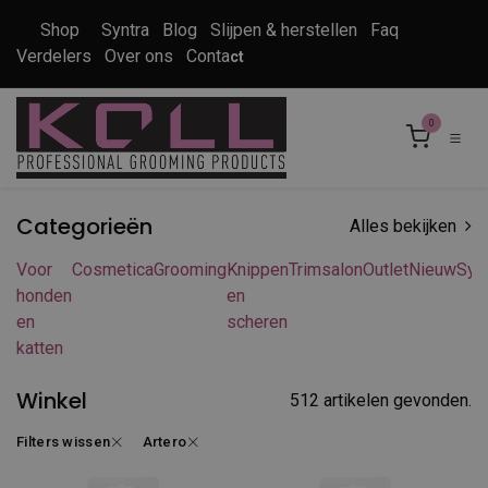
Overslaan naar inhoud
Shop
Syntra
Blog
Slijpen & herstellen
Faq
Verdelers
Over ons
Conta
ct
0
Categorieën
Alles bekijken
Voor
Cosmetica
Grooming
Knippen
Trimsalon
Outlet
Nieuw
Syn
honden
en
en
scheren
katten
Winkel
512 artikelen gevonden.
Filters wissen
Artero