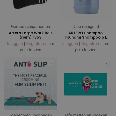
Gereedschapsriemen
Diep reinigend
Artero Large Work Belt
ARTERO Shampoo
(riem) F353
Tsunami Shampoo 5 L
Inloggen
|
Registreren
om
Inloggen
|
Registreren
om
prijs te zien
prijs te zien
Toebehoren voor baden
Tafelmatten en -doeken