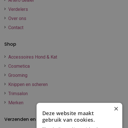
Artero dealer
Verdelers
Over ons
Contact
Shop
Accessoires Hond & Kat
Cosmetica
Grooming
Knippen en scheren
Trimsalon
Merken
×
Deze website maakt
Verzenden en betalen
gebruik van cookies.