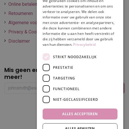
We gebruiken cookies om inhoud en
Online betalen
advertenties te personaliseren en om ons
verkeer te analyseren. We delen ook
Retourneren
informatie over uw gebruik van onze site
Algemene voorwaarden
met onze advertentie- en analysepartners,
die deze kunnen combineren met andere
Privacy & Cookie policy
informatie die u aan hen heeft verstrekt of
die zij hebben verzameld door uw gebruik
Disclaimer
van hun diensten.
Privacybeleid
STRIKT NOODZAKELIJK
PRESTATIE
Mis geen enkele
promotie of korting
meer!
TARGETING
FUNCTIONEEL
NIET-GECLASSIFICEERD
Volg ons
ALLES ACCEPTEREN
ALLES AFWIJZEN