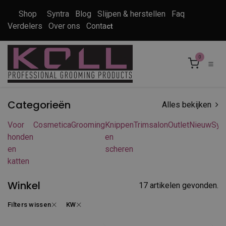
Overslaan naar inhoud
Shop
Syntra
Blog
Slijpen & herstellen
Faq
Verdelers
Over ons
Conta
ct
0
Categorieën
Alles bekijken
Voor
Cosmetica
Grooming
Knippen
Trimsalon
Outlet
Nieuw
Syn
honden
en
en
scheren
katten
Winkel
17 artikelen gevonden.
Filters wissen
KW