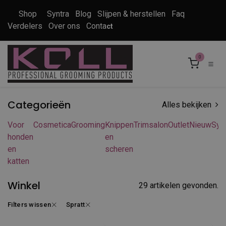
Overslaan naar inhoud
Shop
Syntra
Blog
Slijpen & herstellen
Faq
Verdelers
Over ons
Conta
ct
0
Categorieën
Alles bekijken
Voor
Cosmetica
Grooming
Knippen
Trimsalon
Outlet
Nieuw
Syn
honden
en
en
scheren
katten
Winkel
29 artikelen gevonden.
Filters wissen
Spratt