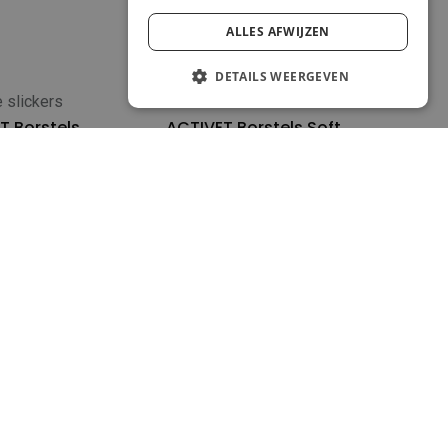
ALLES AFWIJZEN
DETAILS WEERGEVEN
e slickers
Flexibile slickers
 winkelwagen
In winkelwagen
T Borstels
ACTIVET Borstels Soft
per small
Large
n
|
Registreren
om prijs te zien
Inloggen
|
Registreren
om prijs te zien
e slickers
Flexibile slickers
 winkelwagen
In winkelwagen