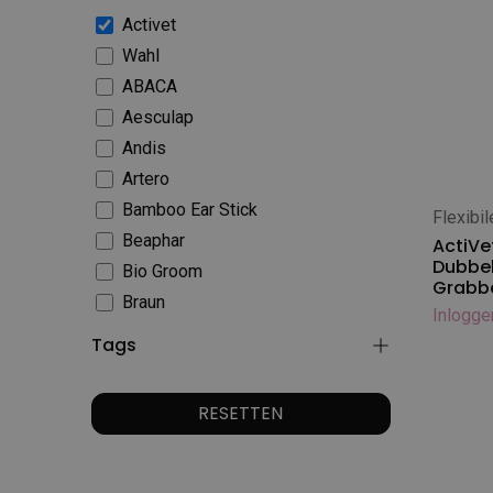
Activet
Wahl
ABACA
Aesculap
Andis
Artero
Bamboo Ear Stick
Flexibil
In
Beaphar
ActiVe
Dubbel
Bio Groom
Grabbe
Braun
Inlogge
Bymilo
Tags
Diamex
Doggy Dolly
RESETTEN
Doggy Groom
Diamex Shampoo - klein
Doggyman
Diamex verzorgingsproducten -
Excellent / Katana