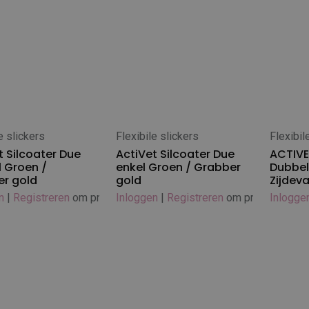
e slickers
Flexibile slickers
Flexibil
 winkelwagen
In winkelwagen
In
t Silcoater Due
ActiVet Silcoater Due
ACTIVE
 Groen /
enkel Groen / Grabber
Dubbel
r gold
gold
Zijdev
n
|
Registreren
om prijs te zien
Inloggen
|
Registreren
om prijs te zien
Inlogge