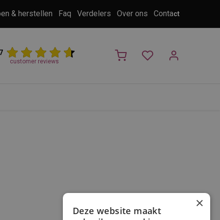
pen & herstellen
Faq
Verdelers
Over ons
Conta
ct
7
customer reviews
PROMO
NIEUW!
Trimsalon
Merken
Outlet
Nieuw
×
Deze website maakt