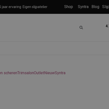
Shop
Syntra
Blog
Slij
 jaar ervaring
Eigen slijpatelier
4.
tica
Grooming
Knippen en scheren
en scheren
Trimsalon
Outlet
Nieuw
Syntra