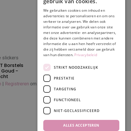
gebruik van cookies.
We gebruiken cookies om inhoud en
advertenties te personaliseren en om ons
verkeer te analyseren. We delen ook
informatie over uw gebruik van onze site
met onze advertentie- en analysepartners,
die deze kunnen combineren met andere
informatie die u aan hen heeft verstrekt of
die zij hebben verzameld door uw gebruik
van hun diensten.
Privacybeleid
e slickers
Flexibile slickers
 winkelwagen
In winkelwagen
T Borstels
ACTIVET Borstels goud
STRIKT NOODZAKELIJK
 Goud -
small
acht
Inloggen
|
Registreren
om prijs te zien
PRESTATIE
n
|
Registreren
om prijs te zien
TARGETING
FUNCTIONEEL
NIET-GECLASSIFICEERD
ALLES ACCEPTEREN