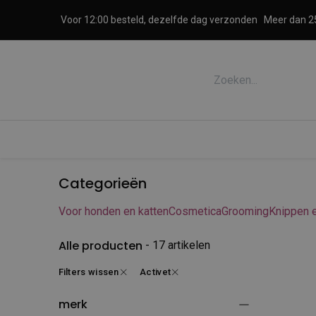
Overslaan naar inhoud
Voor 12:00 besteld, dezelfde dag verzonden
Meer dan 25
Accessoires honden en katten
Cosme
Categorieën
Voor honden en katten
Cosmetica
Grooming
Knippen 
Alle producten
- 17 artikelen
Filters wissen
Activet
merk