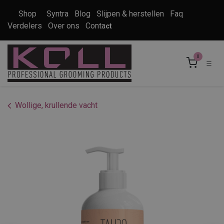
Overslaan naar inhoud
Shop
Syntra
Blog
Slijpen & herstellen
Faq
Verdelers
Over ons
Conta
ct
0
Wollige, krullende vacht