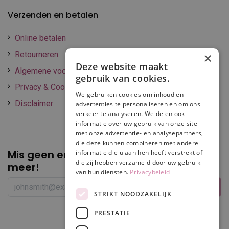
Verzenden en betalen
Online betalen
Retourneren
×
Deze website maakt
Algemene voorwaarden
gebruik van cookies.
Privacy & Cookie policy
We gebruiken cookies om inhoud en
Disclaimer
advertenties te personaliseren en om ons
verkeer te analyseren. We delen ook
informatie over uw gebruik van onze site
met onze advertentie- en analysepartners,
die deze kunnen combineren met andere
Mis geen enkele
promotie of korting
informatie die u aan hen heeft verstrekt of
die zij hebben verzameld door uw gebruik
meer!
van hun diensten.
Privacybeleid
STRIKT NOODZAKELIJK
PRESTATIE
Volg ons