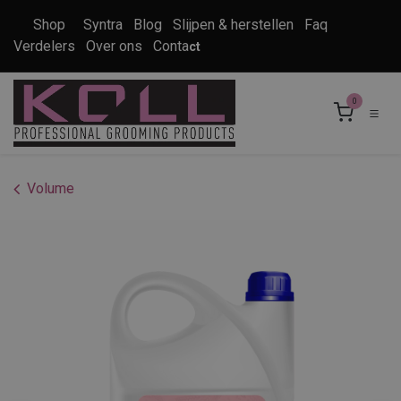
Overslaan naar inhoud
Shop
Syntra
Blog
Slijpen & herstellen
Faq
Verdelers
Over ons
Conta
ct
0
Volume