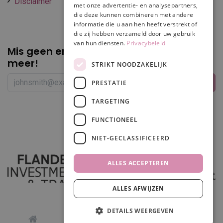
Disclaimer
met onze advertentie- en analysepartners,
die deze kunnen combineren met andere
informatie die u aan hen heeft verstrekt of
die zij hebben verzameld door uw gebruik
van hun diensten.
Privacybeleid
Mis geen enkele
promotie of korting
meer!
STRIKT NOODZAKELIJK
PRESTATIE
TARGETING
Volg ons
FUNCTIONEEL
NIET-GECLASSIFICEERD
ALLES ACCEPTEREN
ALLES AFWIJZEN
In winkelwagen
DETAILS WEERGEVEN
0