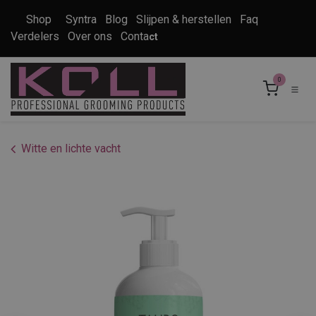
Overslaan naar inhoud
Shop
Syntra
Blog
Slijpen & herstellen
Faq
Verdelers
Over ons
Conta
ct
0
Witte en lichte vacht