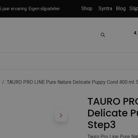
Shop
Syntra
Blog
Slij
 jaar ervaring
Eigen slijpatelier
4.
tica
Grooming
Knippen en scheren
TAURO PRO LINE Pure Nature Delicate Puppy Cond 400 ml. 
TAURO PRO
Delicate 
Step3
Tauro Pro Line Pure Nat