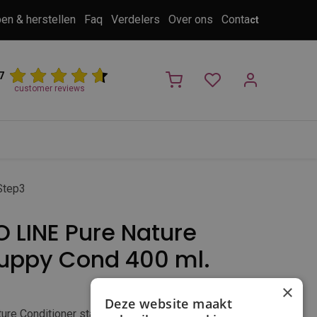
pen & herstellen
Faq
Verdelers
Over ons
Conta
ct
7
customer reviews
PROMO
NIEUW!
Trimsalon
Merken
Outlet
Nieuw
Step3
 LINE Pure Nature
Puppy Cond 400 ml.
×
Deze website maakt
ure Conditioner stap nr.3 Delicate Puppy is