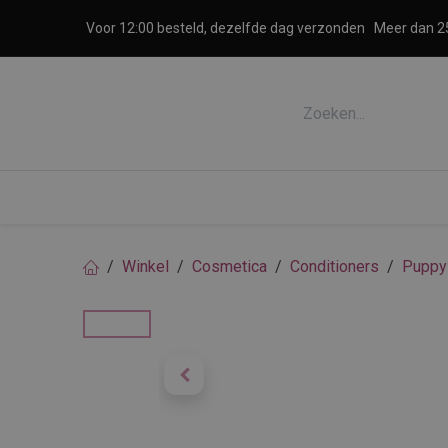
Overslaan naar inhoud
Voor 12:00 besteld, dezelfde dag verzonden
Meer dan 25
Accessoires honden en katten
Cosme
Winkel
Cosmetica
Conditioners
Puppy