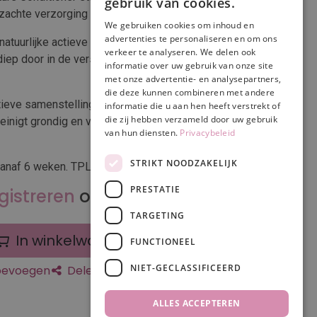
gebruik van cookies.
zachte verzorging van de vacht van jonge puppies.
We gebruiken cookies om inhoud en
advertenties te personaliseren en om ons
atuurlijke actieve ingrediënten versterkt de
verkeer te analyseren. We delen ook
 diep door in de verschillende haarlagen van wortel
informatie over uw gebruik van onze site
met onze advertentie- en analysepartners,
die deze kunnen combineren met andere
tieve samenstelling verzorgt zachtjes de gevoelige
informatie die u aan hen heeft verstrekt of
die zij hebben verzameld door uw gebruik
einigt grondig en verzacht gevoelige en geïrriteerde
van hun diensten.
Privacybeleid
STRIKT NOODZAKELIJK
 vanaf 6 weken. TPL63469
PRESTATIE
gistreren
om prijs te zien
TARGETING
In winkelwagen
FUNCTIONEEL
NIET-GECLASSIFICEERD
toevoegen
Delen
ALLES ACCEPTEREN