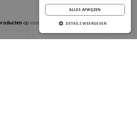
ALLES AFWIJZEN
producten
op
voorraad
.​
DETAILS WEERGEVEN
en met
0.0
customer reviews
1054034
4779051637409
Puppy