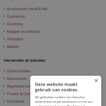
Accessoires Hond & Kat
Cosmetica
Grooming
Knippen en scheren
Trimsalon
Merken
Verzenden en betalen
Online betalen
Retourneren
×
Deze website maakt
Algemene voorwaarden
gebruik van cookies.
Privacy & Cookie policy
We gebruiken cookies om inhoud en
Disclaimer
advertenties te personaliseren en om ons