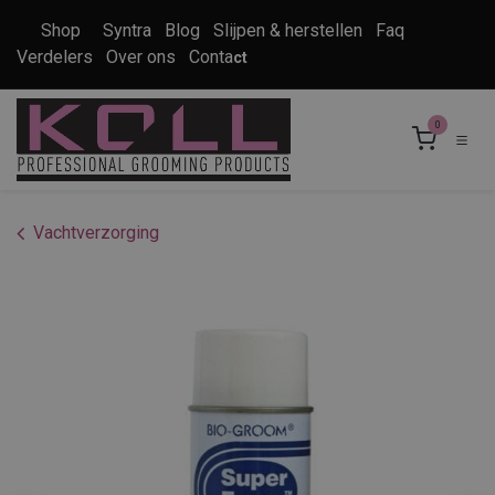
Overslaan naar inhoud
Shop
Syntra
Blog
Slijpen & herstellen
Faq
Verdelers
Over ons
Conta
ct
0
Vachtverzorging