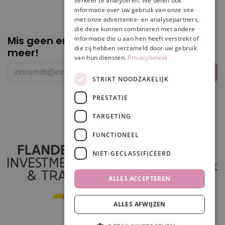
verkeer te analyseren. We delen ook
informatie over uw gebruik van onze site
met onze advertentie- en analysepartners,
die deze kunnen combineren met andere
Mis geen enkele
promotie of korting
informatie die u aan hen heeft verstrekt of
die zij hebben verzameld door uw gebruik
meer!
van hun diensten.
Privacybeleid
STRIKT NOODZAKELIJK
PRESTATIE
Volg ons
TARGETING
FUNCTIONEEL
NIET-GECLASSIFICEERD
ALLES ACCEPTEREN
ALLES AFWIJZEN
In winkelwagen