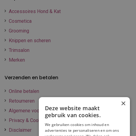
Accessoires Hond & Kat
Cosmetica
Grooming
Knippen en scheren
Trimsalon
Merken
Verzenden en betalen
Online betalen
Retourneren
×
Deze website maakt
Algemene voorwaarden
gebruik van cookies.
Privacy & Cookie policy
We gebruiken cookies om inhoud en
Disclaimer
advertenties te personaliseren en om ons