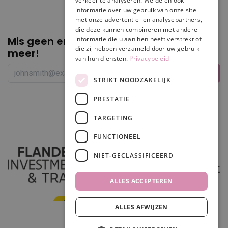
verkeer te analyseren. We delen ook
informatie over uw gebruik van onze site
met onze advertentie- en analysepartners,
die deze kunnen combineren met andere
Mis geen enkele
promotie of korting
informatie die u aan hen heeft verstrekt of
die zij hebben verzameld door uw gebruik
meer!
van hun diensten.
Privacybeleid
STRIKT NOODZAKELIJK
PRESTATIE
Volg ons
TARGETING
FUNCTIONEEL
NIET-GECLASSIFICEERD
ALLES ACCEPTEREN
ALLES AFWIJZEN
In winkelwagen