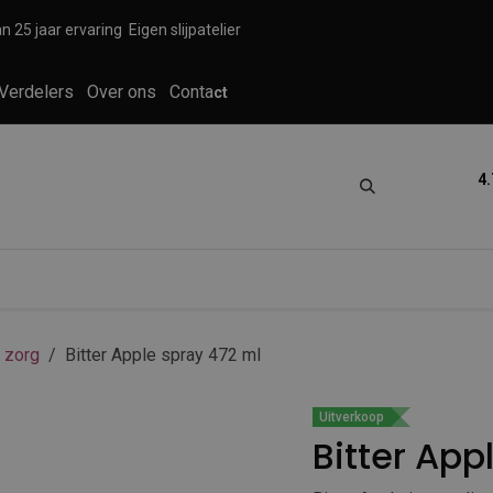
n 25 jaar ervaring
Eigen slijpatelier
Verdelers
Over ons
Conta
ct
4.
tica
Grooming
Knippen en scheren
 zorg
Bitter Apple spray 472 ml
Uitverkoop
Bitter App