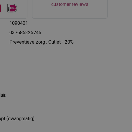
customer reviews
1090401
037685325746
Preventieve zorg
,
Outlet - 20%
air.
topt (dwangmatig)