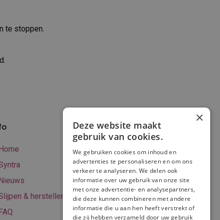
n te stoppen.
d.
×
Deze website maakt
fo
Verzenden en
gebruik van cookies.
betalen
Home
We gebruiken cookies om inhoud en
Online betalen
advertenties te personaliseren en om ons
Syntra
verkeer te analyseren. We delen ook
Retourneren
Nieuws
informatie over uw gebruik van onze site
met onze advertentie- en analysepartners,
Algemene
Slijpen & herstellen
die deze kunnen combineren met andere
voorwaarden
informatie die u aan hen heeft verstrekt of
FAQ
Privacy & Cookie
die zij hebben verzameld door uw gebruik