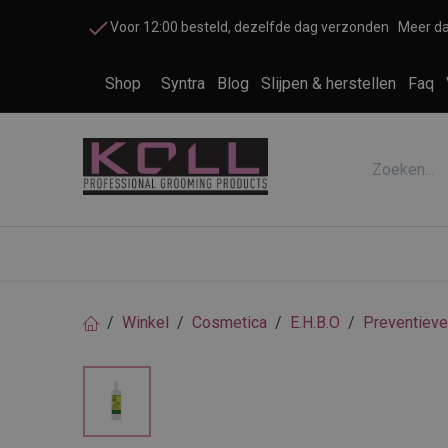
Overslaan naar inhoud
Voor 12:00 besteld, dezelfde dag verzonden
Meer da
Shop
Syntra
Blog
Slijpen & herstellen
Faq
Accessoires honden en katten
Cosme
Winkel
Cosmetica
E.H.B.O
Preventieve