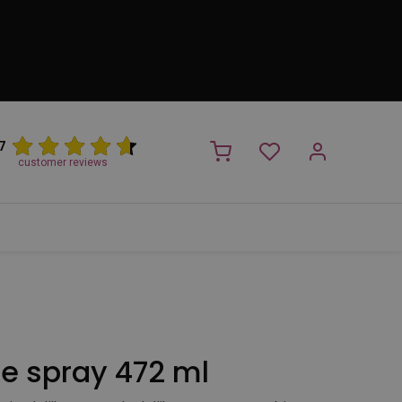
7
customer reviews
PROMO
NIEUW!
Trimsalon
Merken
Outlet
Nieuw
le spray 472 ml