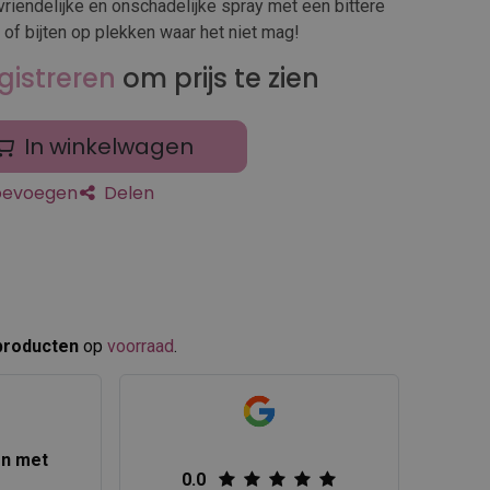
rvriendelijke en onschadelijke spray met een bittere
of bijten op plekken waar het niet mag!
gistreren
om prijs te zien
In winkelwagen
toevoegen
Delen
producten
op
voorraad
.​
en met
0.0