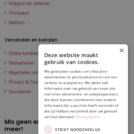
Knippen en scheren
Trimsalon
Merken
Verzenden en betalen
×
Online betalen
Deze website maakt
gebruik van cookies.
Retourneren
We gebruiken cookies om inhoud en
Algemene voorwaarden
advertenties te personaliseren en om ons
Privacy & Cookie policy
verkeer te analyseren. We delen ook
informatie over uw gebruik van onze site
Disclaimer
met onze advertentie- en analysepartners,
die deze kunnen combineren met andere
informatie die u aan hen heeft verstrekt of
die zij hebben verzameld door uw gebruik
van hun diensten.
Privacybeleid
Mis geen enkele
promotie of korting
meer!
STRIKT NOODZAKELIJK