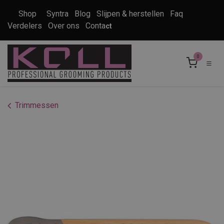
Overslaan naar inhoud
Shop
Syntra
Blog
Slijpen & herstellen
Faq
Verdelers
Over ons
Conta
ct
0
Trimmessen