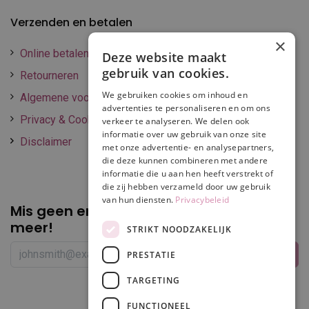
Verzenden en betalen
×
Online betalen
Deze website maakt
gebruik van cookies.
Retourneren
We gebruiken cookies om inhoud en
Algemene voorwaarden
advertenties te personaliseren en om ons
Privacy & Cookie policy
verkeer te analyseren. We delen ook
informatie over uw gebruik van onze site
Disclaimer
met onze advertentie- en analysepartners,
die deze kunnen combineren met andere
informatie die u aan hen heeft verstrekt of
die zij hebben verzameld door uw gebruik
van hun diensten.
Privacybeleid
Mis geen enkele
promotie of korting
meer!
STRIKT NOODZAKELIJK
PRESTATIE
TARGETING
Volg ons
FUNCTIONEEL