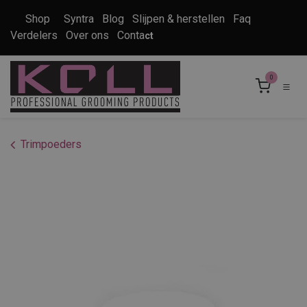
Overslaan naar inhoud
Shop
Syntra
Blog
Slijpen & herstellen
Faq
Verdelers
Over ons
Conta
ct
0
Trimpoeders