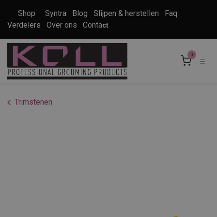
Overslaan naar inhoud
Shop
Syntra
Blog
Slijpen & herstellen
Faq
Verdelers
Over ons
Conta
ct
0
Trimstenen