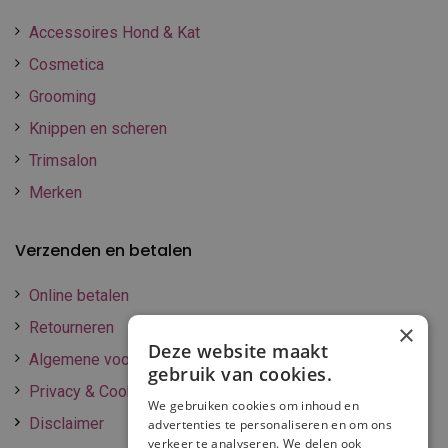
Accessoires Hond & Kat
Cosmetica
Grooming
Knippen en scheren
Trimsalon
Merken
Verzenden en betalen
Online betalen
Retourneren
×
Deze website maakt
Algemene voorwaarden
gebruik van cookies.
Privacy & Cookie policy
We gebruiken cookies om inhoud en
Disclaimer
advertenties te personaliseren en om ons
verkeer te analyseren. We delen ook