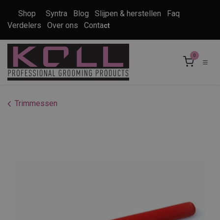
Overslaan naar inhoud
Shop
Syntra
Blog
Slijpen & herstellen
Faq
Verdelers
Over ons
Conta
ct
0
Trimmessen