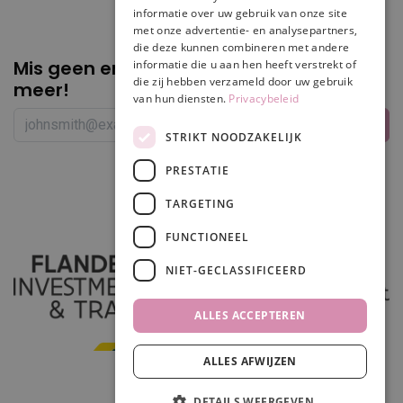
informatie over uw gebruik van onze site
met onze advertentie- en analysepartners,
die deze kunnen combineren met andere
Mis geen enkele
promotie of korting
informatie die u aan hen heeft verstrekt of
die zij hebben verzameld door uw gebruik
meer!
van hun diensten.
Privacybeleid
STRIKT NOODZAKELIJK
PRESTATIE
Volg ons
TARGETING
FUNCTIONEEL
NIET-GECLASSIFICEERD
ALLES ACCEPTEREN
ALLES AFWIJZEN
In winkelwagen
DETAILS WEERGEVEN