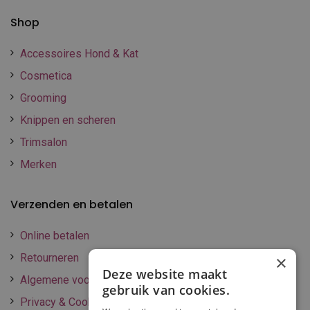
Shop
Accessoires Hond & Kat
Cosmetica
Grooming
Knippen en scheren
Trimsalon
Merken
Verzenden en betalen
Online betalen
Retourneren
×
Deze website maakt
Algemene voorwaarden
gebruik van cookies.
Privacy & Cookie policy