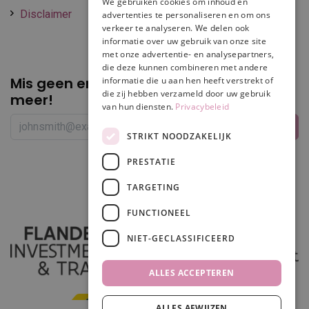
We gebruiken cookies om inhoud en
Disclaimer
advertenties te personaliseren en om ons
verkeer te analyseren. We delen ook
informatie over uw gebruik van onze site
met onze advertentie- en analysepartners,
die deze kunnen combineren met andere
Mis geen enkele
promotie of korting
informatie die u aan hen heeft verstrekt of
die zij hebben verzameld door uw gebruik
meer!
van hun diensten.
Privacybeleid
STRIKT NOODZAKELIJK
PRESTATIE
Volg ons
TARGETING
FUNCTIONEEL
NIET-GECLASSIFICEERD
ALLES ACCEPTEREN
ALLES AFWIJZEN