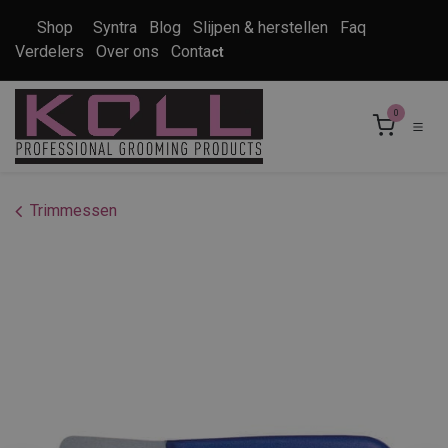
Overslaan naar inhoud
Shop
Syntra
Blog
Slijpen & herstellen
Faq
Verdelers
Over ons
Conta
ct
0
Trimmessen