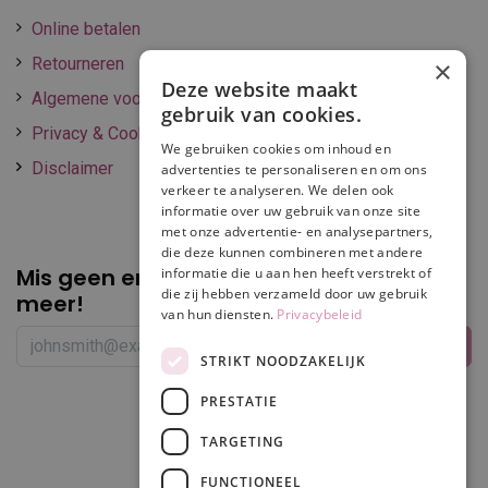
Online betalen
Retourneren
×
Deze website maakt
Algemene voorwaarden
gebruik van cookies.
Privacy & Cookie policy
We gebruiken cookies om inhoud en
Disclaimer
advertenties te personaliseren en om ons
verkeer te analyseren. We delen ook
informatie over uw gebruik van onze site
met onze advertentie- en analysepartners,
die deze kunnen combineren met andere
Mis geen enkele
promotie of korting
informatie die u aan hen heeft verstrekt of
die zij hebben verzameld door uw gebruik
meer!
van hun diensten.
Privacybeleid
STRIKT NOODZAKELIJK
PRESTATIE
Volg ons
TARGETING
FUNCTIONEEL