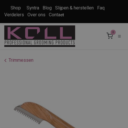
Overslaan naar inhoud
Shop
Syntra
Blog
Slijpen & herstellen
Faq
Verdelers
Over ons
Conta
ct
0
Trimmessen