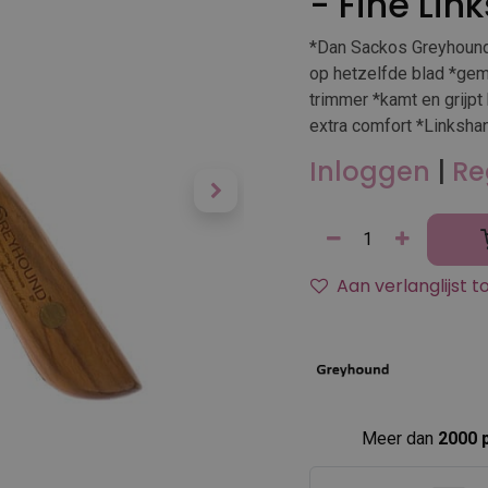
- Fine Lin
*Dan Sackos Greyhound 
op hetzelfde blad *gem
trimmer *kamt en grijpt 
extra comfort *Linksha
Inloggen
|
Re
Aan verlanglijst 
Meer dan
2000 