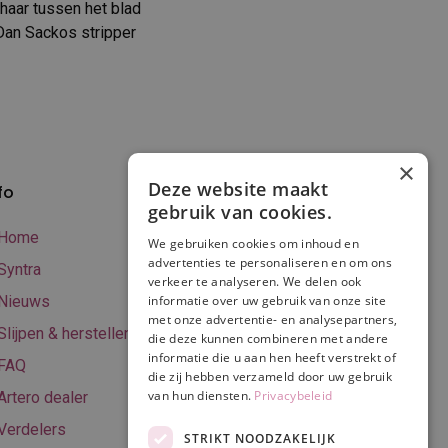
 haar tussen het blad
Dan Sackos stripper
×
Deze website maakt
fo
Verzenden en
gebruik van cookies.
betalen
Home
We gebruiken cookies om inhoud en
Online betalen
advertenties te personaliseren en om ons
Syntra
verkeer te analyseren. We delen ook
Retourneren
Nieuws
informatie over uw gebruik van onze site
met onze advertentie- en analysepartners,
Algemene
Slijpen & herstellen
die deze kunnen combineren met andere
voorwaarden
informatie die u aan hen heeft verstrekt of
FAQ
Privacy & Cookie
die zij hebben verzameld door uw gebruik
van hun diensten.
Privacybeleid
Artero dealer
policy
Verdelers
Disclaimer
STRIKT NOODZAKELIJK