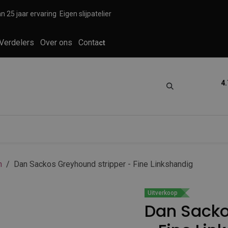
n 25 jaar ervaring
Eigen slijpatelier
Verdelers
Over ons
Conta
ct
4.
tica
Grooming
Knippen en scheren
n
Dan Sackos Greyhound stripper - Fine Linkshandig
Uitverkoop
Dan Sacko