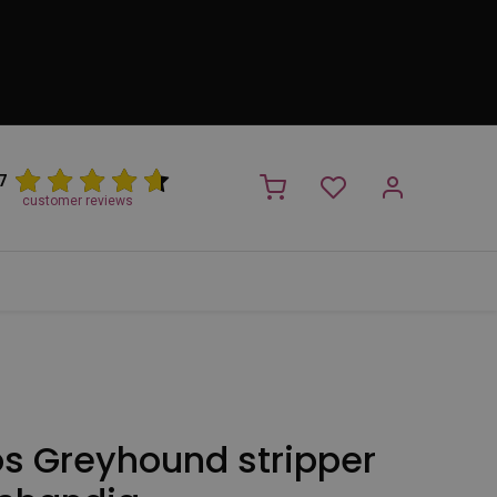
7
customer reviews
PROMO
NIEUW!
Trimsalon
Merken
Outlet
Nieuw
s Greyhound stripper