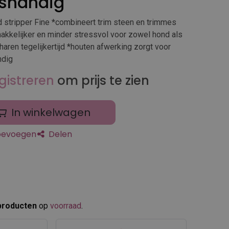
kshandig
stripper Fine *combineert trim steen en trimmes
akkelijker en minder stressvol voor zowel hond als
haren tegelijkertijd *houten afwerking zorgt voor
ndig
gistreren
om prijs te zien
In winkelwagen
toevoegen
Delen
producten
op
voorraad
.​