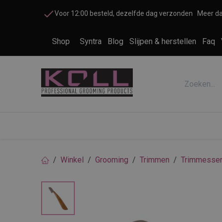
Overslaan naar inhoud
Voor 12:00 besteld, dezelfde dag verzonden
Meer da
Shop
Syntra
Blog
Slijpen & herstellen
Faq
Accessoires honden en katten
Cosme
Winkel
Grooming
Trimmen
Trimmesse