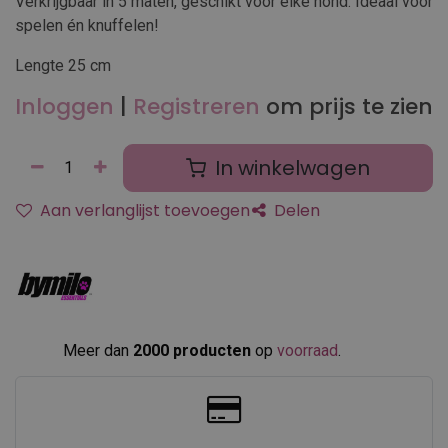
Verkrijgbaar in 5 maten, geschikt voor elke hond. Ideaal voor
spelen én knuffelen!
Lengte 25 cm
Inloggen
|
Registreren
om prijs te zien
In winkelwagen
Aan verlanglijst toevoegen
Delen
Meer dan
2000 producten
op
voorraad
.​