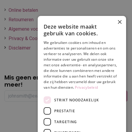
Online betalen
Retourneren
×
Deze website maakt
Algemene voorwaarden
gebruik van cookies.
Privacy & Cookie policy
We gebruiken cookies om inhoud en
Disclaimer
advertenties te personaliseren en om ons
verkeer te analyseren. We delen ook
informatie over uw gebruik van onze site
met onze advertentie- en analysepartners,
die deze kunnen combineren met andere
Mis geen enkele
promotie of korting
informatie die u aan hen heeft verstrekt of
die zij hebben verzameld door uw gebruik
meer!
van hun diensten.
Privacybeleid
STRIKT NOODZAKELIJK
PRESTATIE
Volg ons
TARGETING