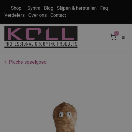
Overslaan naar inhoud
Shop
Syntra
Blog
Slijpen & herstellen
Faq
Verdelers
Over ons
Conta
ct
0
Pluche speelgoed