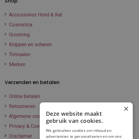
Shop
Accessoires Hond & Kat
Cosmetica
Grooming
Knippen en scheren
Trimsalon
Merken
Verzenden en betalen
Online betalen
Retourneren
×
Deze website maakt
Algemene voorwaarden
gebruik van cookies.
Privacy & Cookie policy
We gebruiken cookies om inhoud en
Disclaimer
advertenties te personaliseren en om ons