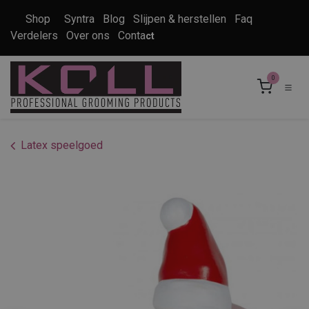
Overslaan naar inhoud
Shop
Syntra
Blog
Slijpen & herstellen
Faq
Verdelers
Over ons
Conta
ct
0
Latex speelgoed