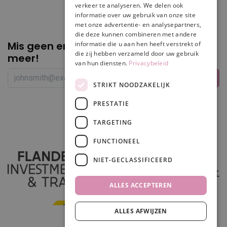
verkeer te analyseren. We delen ook
informatie over uw gebruik van onze site
met onze advertentie- en analysepartners,
die deze kunnen combineren met andere
Mis geen enkele
promotie of korting
informatie die u aan hen heeft verstrekt of
die zij hebben verzameld door uw gebruik
meer!
van hun diensten.
Privacybeleid
STRIKT NOODZAKELIJK
PRESTATIE
Volg ons
TARGETING
FUNCTIONEEL
NIET-GECLASSIFICEERD
ALLES ACCEPTEREN
ALLES AFWIJZEN
In winkelwagen