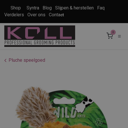
Overslaan naar inhoud
Shop
Syntra
Blog
Slijpen & herstellen
Faq
Verdelers
Over ons
Conta
ct
0
Pluche speelgoed