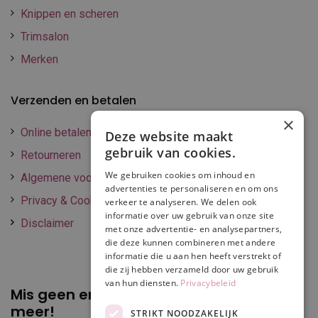
Knippen en scheren
Trimsalon
Merken
Verzenden en betalen
×
Online betalen
Deze website maakt
gebruik van cookies.
Retourneren
We gebruiken cookies om inhoud en
Algemene voorwaarden
advertenties te personaliseren en om ons
Privacy & Cookie policy
verkeer te analyseren. We delen ook
informatie over uw gebruik van onze site
Disclaimer
met onze advertentie- en analysepartners,
die deze kunnen combineren met andere
informatie die u aan hen heeft verstrekt of
die zij hebben verzameld door uw gebruik
van hun diensten.
Privacybeleid
Mis geen enkele
promotie of korting
meer!
STRIKT NOODZAKELIJK