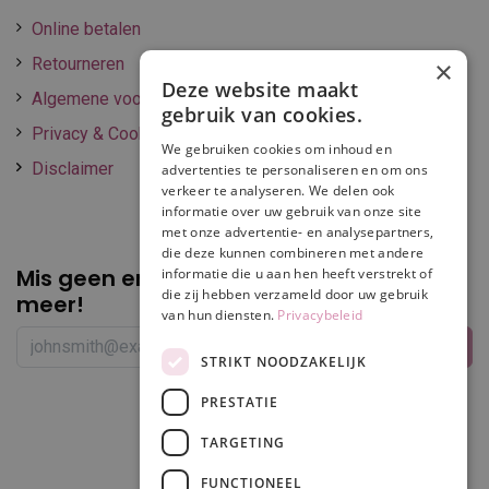
Online betalen
Retourneren
×
Deze website maakt
Algemene voorwaarden
gebruik van cookies.
Privacy & Cookie policy
We gebruiken cookies om inhoud en
Disclaimer
advertenties te personaliseren en om ons
verkeer te analyseren. We delen ook
informatie over uw gebruik van onze site
met onze advertentie- en analysepartners,
die deze kunnen combineren met andere
Mis geen enkele
promotie of korting
informatie die u aan hen heeft verstrekt of
die zij hebben verzameld door uw gebruik
meer!
van hun diensten.
Privacybeleid
STRIKT NOODZAKELIJK
PRESTATIE
Volg ons
TARGETING
FUNCTIONEEL