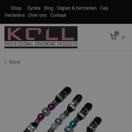
Overslaan naar inhoud
Shop
Syntra
Blog
Slijpen & herstellen
Faq
Verdelers
Over ons
Conta
ct
0
Show