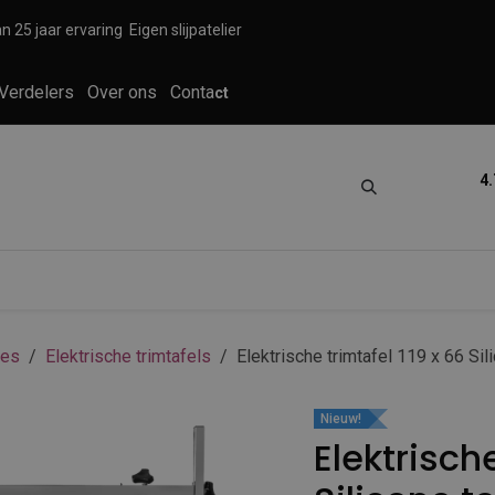
n 25 jaar ervaring
Eigen slijpatelier
Verdelers
Over ons
Conta
ct
4.
tica
Grooming
Knippen en scheren
res
Elektrische trimtafels
Elektrische trimtafel 119 x 66 Sil
Nieuw!
Elektrische