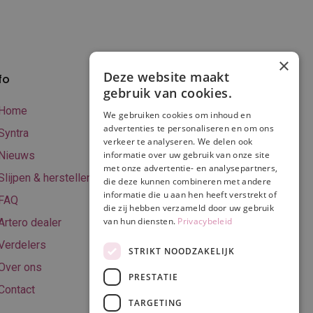
×
Deze website maakt
fo
Verzenden en
gebruik van cookies.
betalen
Home
We gebruiken cookies om inhoud en
Online betalen
advertenties te personaliseren en om ons
Syntra
verkeer te analyseren. We delen ook
Retourneren
Nieuws
informatie over uw gebruik van onze site
met onze advertentie- en analysepartners,
Algemene
Slijpen & herstellen
die deze kunnen combineren met andere
voorwaarden
informatie die u aan hen heeft verstrekt of
FAQ
Privacy & Cookie
die zij hebben verzameld door uw gebruik
van hun diensten.
Privacybeleid
Artero dealer
policy
Verdelers
Disclaimer
STRIKT NOODZAKELIJK
Over ons
PRESTATIE
Contact
TARGETING