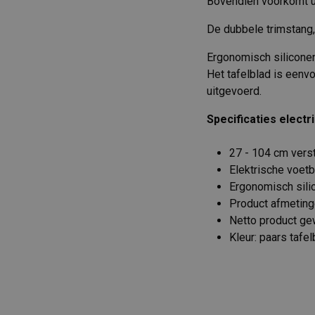
Bovendien voorkomt u z
De dubbele trimstang, 
Ergonomisch siliconen
Het tafelblad is eenv
uitgevoerd.
Specificaties electr
27 - 104 cm vers
Elektrische voetb
Ergonomisch silic
Product afmeting
Netto product ge
Kleur: paars tafel