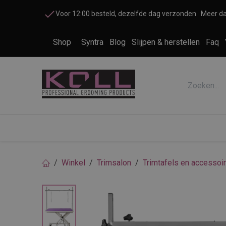
Overslaan naar inhoud
Voor 12:00 besteld, dezelfde dag verzonden
Meer da
Shop
Syntra
Blog
Slijpen & herstellen
Faq
Accessoires honden en katten
Cosme
Winkel
Trimsalon
Trimtafels en accessoi