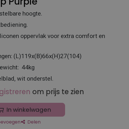
op Purple
stelbare hoogte.
tbediening.
iconen oppervlak voor extra comfort en
ngen: (L)119x(B)66x(H)27(104)
gewicht: 44kg
elblad, wit onderstel.
gistreren
om prijs te zien
In winkelwagen
toevoegen
Delen