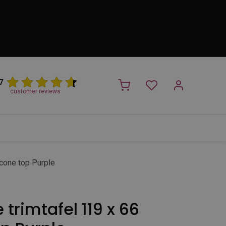
7
customer reviews
PROMO
NIEUW!
Trimsalon
Merken
Outlet
Nieuw
icone top Purple
 trimtafel 119 x 66