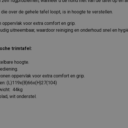
elf rugproblemen, wanneer u de hond niet van de tafel op en af h
die over de gehele tafel loopt, is in hoogte te verstellen.
 oppervlak voor extra comfort en grip.
oudig uitneembaar, waardoor reiniging en onderhoud snel en hyg
ische trimtafel:
telbare hoogte.
ediening.
onen oppervlak voor extra comfort en grip.
en: (L)119x(B)66x(H)27(104)
wicht: 44kg
blad, wit onderstel.