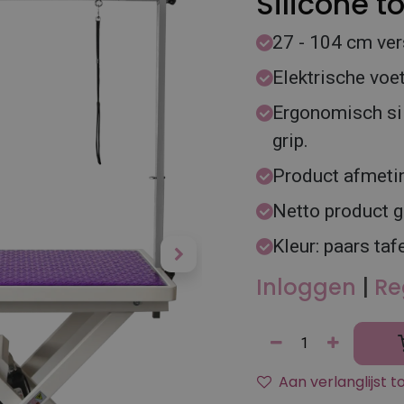
Silicone t
27 - 104 cm ver
Elektrische voe
Ergonomisch sil
grip.
Product afmeti
Netto product 
Kleur: paars taf
Inloggen
|
Re
Aan verlanglijst 