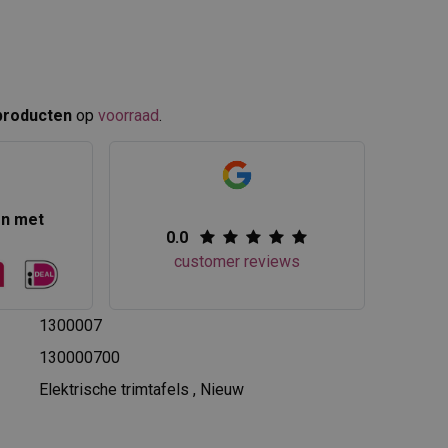
producten
op
voorraad
.​
en met
0.0
customer reviews
1300007
130000700
Elektrische trimtafels
,
Nieuw