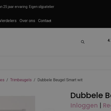
n 25 jaar ervaring
Eigen slijpatelier
Verdelers
Over ons
Conta
ct
4.
tica
Grooming
Knippen en scheren
res
Trimbeugels
Dubbele Beugel Smart wit
Dubbele B
Inloggen
|
Re