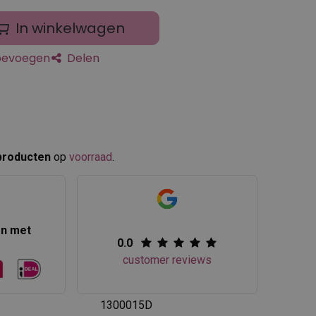
In winkelwagen
toevoegen
Delen
producten
op
voorraad
.​
en met
0.0
customer reviews
1300015D