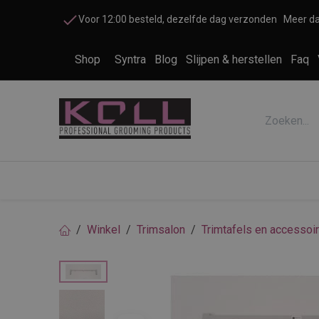
Overslaan naar inhoud
Voor 12:00 besteld, dezelfde dag verzonden
Meer da
Shop
Syntra
Blog
Slijpen & herstellen
Faq
Accessoires honden en katten
Cosme
Winkel
Trimsalon
Trimtafels en accessoi