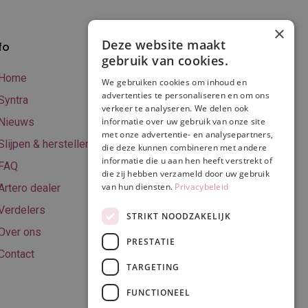
×
Deze website maakt
fo
Verzenden en
gebruik van cookies.
betalen
Home
We gebruiken cookies om inhoud en
Online betalen
advertenties te personaliseren en om ons
Syntra
verkeer te analyseren. We delen ook
Retourneren
Nieuws
informatie over uw gebruik van onze site
met onze advertentie- en analysepartners,
Algemene
Slijpen & herstellen
die deze kunnen combineren met andere
voorwaarden
informatie die u aan hen heeft verstrekt of
FAQ
Privacy & Cookie
die zij hebben verzameld door uw gebruik
van hun diensten.
Privacybeleid
Artero dealer
policy
Verdelers
Disclaimer
STRIKT NOODZAKELIJK
Over ons
PRESTATIE
Contact
TARGETING
Volg ons
FUNCTIONEEL