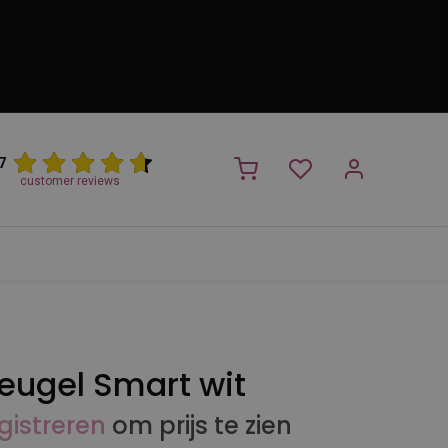
7
customer reviews
PROMO
NIEUW!
Trimsalon
Merken
Outlet
Nieuw
eugel Smart wit
gistreren
om prijs te zien