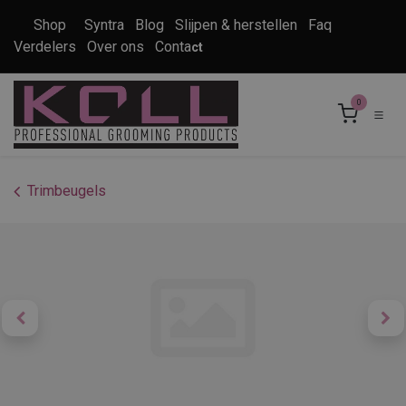
Overslaan naar inhoud
Shop
Syntra
Blog
Slijpen & herstellen
Faq
Verdelers
Over ons
Conta
ct
0
Trimbeugels