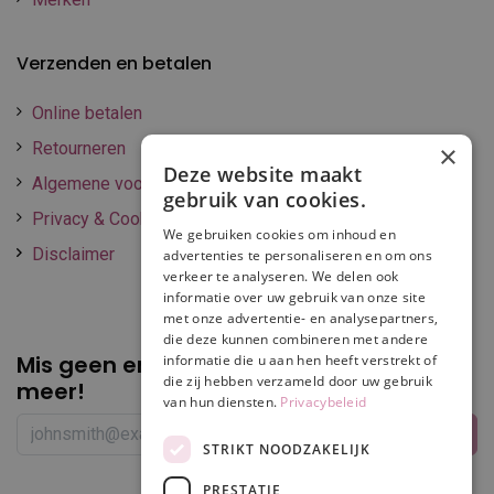
Verzenden en betalen
Online betalen
Retourneren
×
Deze website maakt
Algemene voorwaarden
gebruik van cookies.
Privacy & Cookie policy
We gebruiken cookies om inhoud en
Disclaimer
advertenties te personaliseren en om ons
verkeer te analyseren. We delen ook
informatie over uw gebruik van onze site
met onze advertentie- en analysepartners,
die deze kunnen combineren met andere
Mis geen enkele
promotie of korting
informatie die u aan hen heeft verstrekt of
die zij hebben verzameld door uw gebruik
meer!
van hun diensten.
Privacybeleid
STRIKT NOODZAKELIJK
PRESTATIE
Volg ons