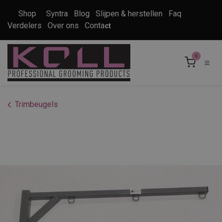
Overslaan naar inhoud
Shop
Syntra
Blog
Slijpen & herstellen
Faq
Verdelers
Over ons
Conta
ct
0
Trimbeugels