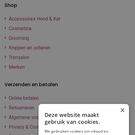
Shop
Accessoires Hond & Kat
Cosmetica
Grooming
Knippen en scheren
Trimsalon
Merken
Verzenden en betalen
Online betalen
Retourneren
×
Deze website maakt
Algemene voorwaarden
gebruik van cookies.
Privacy & Cookie policy
We gebruiken cookies om inhoud en