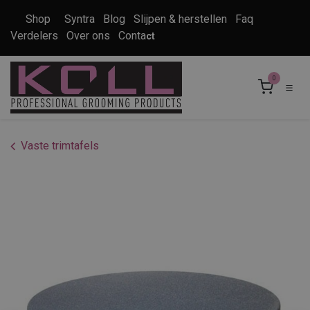
Overslaan naar inhoud
Shop
Syntra
Blog
Slijpen & herstellen
Faq
Verdelers
Over ons
Conta
ct
0
Vaste trimtafels