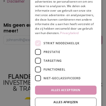
Disclaimer
advertenties te personaliseren en om ons
verkeer te analyseren. We delen ook
informatie over uw gebruik van onze site
met onze advertentie- en analysepartners,
die deze kunnen combineren met andere
Mis geen enkele
promotie of korting
informatie die u aan hen heeft verstrekt of
die zij hebben verzameld door uw gebruik
meer!
van hun diensten.
Privacybeleid
STRIKT NOODZAKELIJK
PRESTATIE
Volg ons
TARGETING
FUNCTIONEEL
NIET-GECLASSIFICEERD
ALLES ACCEPTEREN
ALLES AFWIJZEN
In winkelwagen