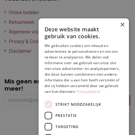
Online betalen
Retourneren
×
Deze website maakt
Algemene voorwaarden
gebruik van cookies.
Privacy & Cookie policy
We gebruiken cookies om inhoud en
Disclaimer
advertenties te personaliseren en om ons
verkeer te analyseren. We delen ook
informatie over uw gebruik van onze site
met onze advertentie- en analysepartners,
die deze kunnen combineren met andere
Mis geen enkele
promotie of korting
informatie die u aan hen heeft verstrekt of
die zij hebben verzameld door uw gebruik
meer!
van hun diensten.
Privacybeleid
STRIKT NOODZAKELIJK
PRESTATIE
Volg ons
TARGETING