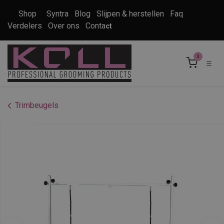
Overslaan naar inhoud
Shop
Syntra
Blog
Slijpen & herstellen
Faq
Verdelers
Over ons
Conta
ct
0
Trimbeugels