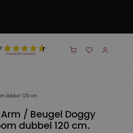
7
customer reviews
PROMO
NIEUW!
Trimsalon
Merken
Outlet
Nieuw
om dubbel 120 cm.
Arm / Beugel Doggy
om dubbel 120 cm.