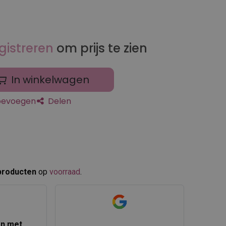
gistreren
om prijs te zien
In winkelwagen
toevoegen
Delen
producten
op
voorraad
.​
en met