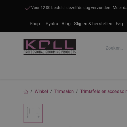
Overslaan naar inhoud
Voor 12:00 besteld, dezelfde dag verzonden
Meer da
Shop
Syntra
Blog
Slijpen & herstellen
Faq
Accessoires honden en katten
Cosme
Winkel
Trimsalon
Trimtafels en accessoi