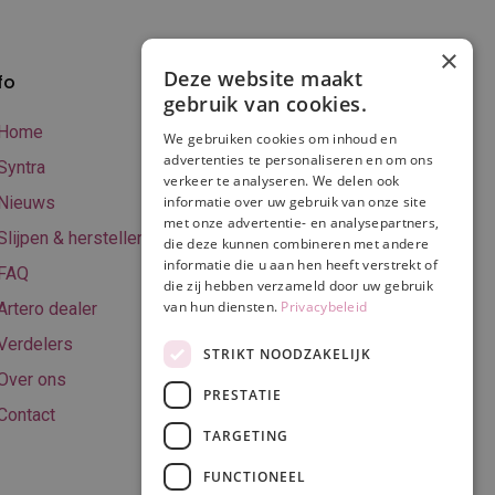
×
Deze website maakt
fo
Verzenden en
gebruik van cookies.
betalen
Home
We gebruiken cookies om inhoud en
Online betalen
advertenties te personaliseren en om ons
Syntra
verkeer te analyseren. We delen ook
Retourneren
Nieuws
informatie over uw gebruik van onze site
met onze advertentie- en analysepartners,
Algemene
Slijpen & herstellen
die deze kunnen combineren met andere
voorwaarden
informatie die u aan hen heeft verstrekt of
FAQ
Privacy & Cookie
die zij hebben verzameld door uw gebruik
van hun diensten.
Privacybeleid
Artero dealer
policy
Verdelers
Disclaimer
STRIKT NOODZAKELIJK
Over ons
PRESTATIE
Contact
TARGETING
Volg ons
FUNCTIONEEL