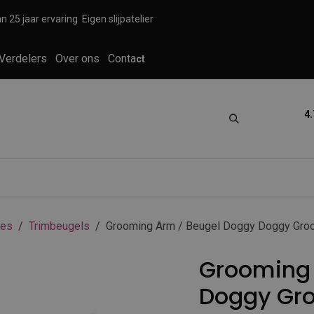
n 25 jaar ervaring
Eigen slijpatelier
Verdelers
Over ons
Conta
ct
4.
tica
Grooming
Knippen en scheren
res
Trimbeugels
Grooming Arm / Beugel Doggy Doggy Gro
Grooming 
Doggy Gro