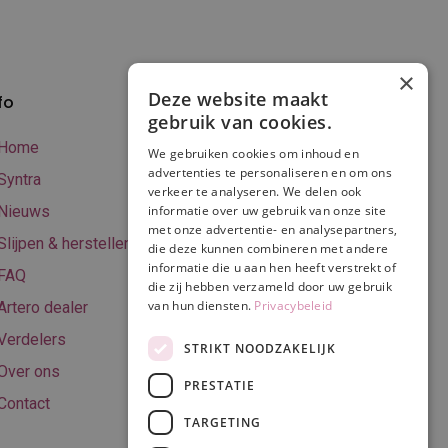
×
Deze website maakt
fo
Verzenden en
gebruik van cookies.
betalen
Home
We gebruiken cookies om inhoud en
Online betalen
advertenties te personaliseren en om ons
Syntra
verkeer te analyseren. We delen ook
Retourneren
Nieuws
informatie over uw gebruik van onze site
met onze advertentie- en analysepartners,
Algemene
Slijpen & herstellen
die deze kunnen combineren met andere
voorwaarden
informatie die u aan hen heeft verstrekt of
FAQ
Privacy & Cookie
die zij hebben verzameld door uw gebruik
van hun diensten.
Privacybeleid
Artero dealer
policy
Verdelers
Disclaimer
STRIKT NOODZAKELIJK
Over ons
PRESTATIE
Contact
TARGETING