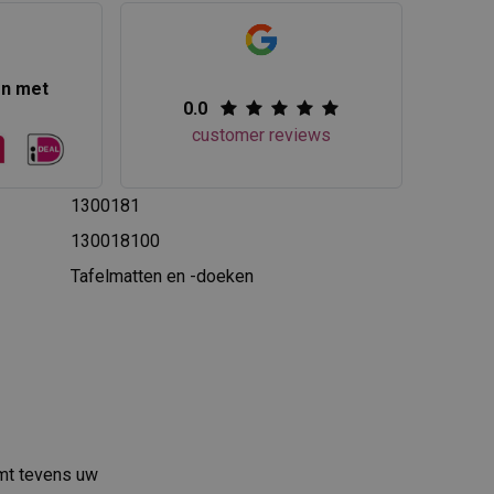
en met
0.0
customer reviews
1300181
130018100
Tafelmatten en -doeken
rmt tevens uw