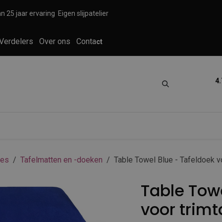
n 25 jaar ervaring
Eigen slijpatelier
Verdelers
Over ons
Conta
ct
4.
tica
Grooming
Knippen en scheren
res
Tafelmatten en -doeken
Table Towel Blue - Tafeldoek vo
Table Towe
voor trimta