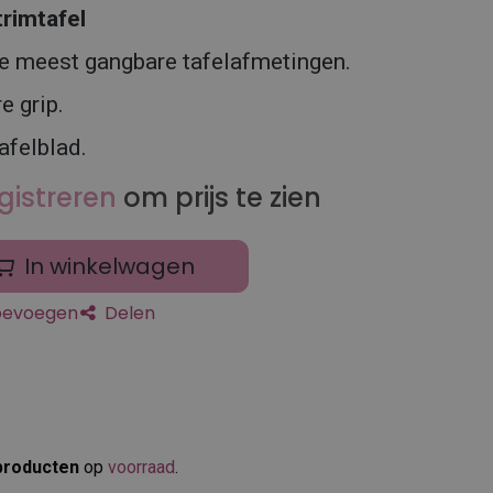
trimtafel
e meest gangbare tafelafmetingen.
e grip.
afelblad.
gistreren
om prijs te zien
In winkelwagen
toevoegen
Delen
producten
op
voorraad
.​