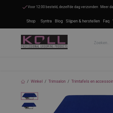
Overslaan naar inhoud
Voor 12:00 besteld, dezelfde dag verzonden
Meer da
Shop
Syntra
Blog
Slijpen & herstellen
Faq
Accessoires honden en katten
Cosme
Winkel
Trimsalon
Trimtafels en accessoi