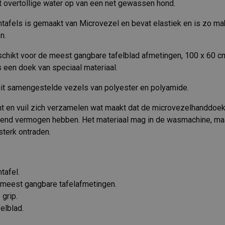
t overtollige water op van een net gewassen hond.
tafels is gemaakt van Microvezel en bevat elastiek en is zo ma
n.
chikt voor de meest gangbare tafelblad afmetingen, 100 x 60 cm
s een doek van speciaal materiaal.
uit samengestelde vezels van polyester en polyamide.
ht en vuil zich verzamelen wat maakt dat de microvezelhanddoe
rend vermogen hebben. Het materiaal mag in de wasmachine, maa
terk ontraden.
tafel.
 meest gangbare tafelafmetingen.
 grip.
elblad.