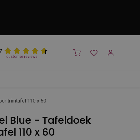
7
customer reviews
PROMO
NIEUW!
Trimsalon
Merken
Outlet
Nieuw
or trimtafel 110 x 60
l Blue - Tafeldoek
fel 110 x 60