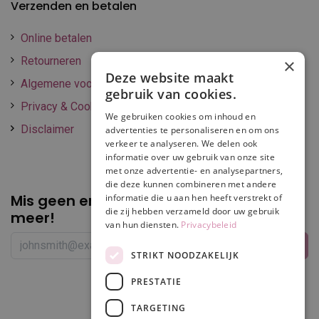
Verzenden en betalen
Online betalen
Retourneren
×
Deze website maakt
Algemene voorwaarden
gebruik van cookies.
Privacy & Cookie policy
We gebruiken cookies om inhoud en
Disclaimer
advertenties te personaliseren en om ons
verkeer te analyseren. We delen ook
informatie over uw gebruik van onze site
met onze advertentie- en analysepartners,
die deze kunnen combineren met andere
Mis geen enkele
promotie of korting
informatie die u aan hen heeft verstrekt of
die zij hebben verzameld door uw gebruik
meer!
van hun diensten.
Privacybeleid
STRIKT NOODZAKELIJK
PRESTATIE
Volg ons
TARGETING