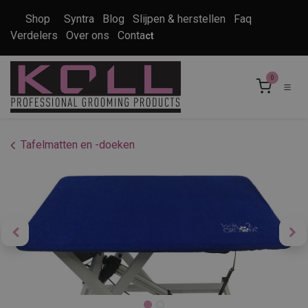
Overslaan naar inhoud
Shop
Syntra
Blog
Slijpen & herstellen
Faq
Verdelers
Over ons
Conta
ct
0
Tafelmatten en -doeken