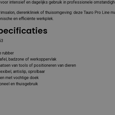
s voor intensief en dagelijks gebruik in professionele omstandig
trimsalon, dierenkliniek of thuisomgeving: deze Tauro Pro Line m
nische en efficiënte werkplek.
ecificaties
53
e rubber
tafel, badzone of werkoppervlak
aatsen van tools of positioneren van dieren
xibel, antislip, oprolbaar
gen met vochtige doek
oneel en thuisgebruik