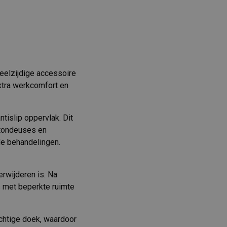
eelzijdige accessoire
xtra werkcomfort en
ntislip oppervlak. Dit
 tondeuses en
de behandelingen.
erwijderen is. Na
s met beperkte ruimte
chtige doek, waardoor