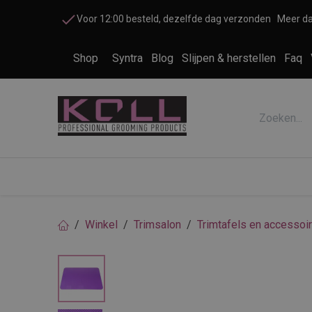
Overslaan naar inhoud
Voor 12:00 besteld, dezelfde dag verzonden
Meer da
Shop
Syntra
Blog
Slijpen & herstellen
Faq
Accessoires honden en katten
Cosme
Winkel
Trimsalon
Trimtafels en accessoi