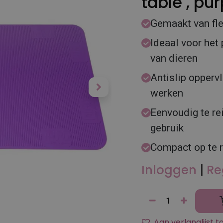
table , pur
Gemaakt van fle
Ideaal voor het 
van dieren
Antislip oppervl
werken
Eenvoudig te re
gebruik
Compact op te r
Inloggen
|
Re
Aan verlanglijst 