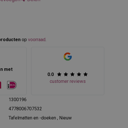
producten
op
voorraad
.​
en met
0.0
customer reviews
1300196
4778006707532
Tafelmatten en -doeken
,
Nieuw