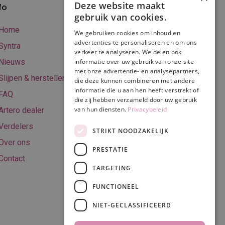
Deze website maakt
fo
Verzenden en
gebruik van cookies.
betalen
Home
We gebruiken cookies om inhoud en
Online betalen
advertenties te personaliseren en om ons
Syntra
verkeer te analyseren. We delen ook
Retourneren
Nieuws
informatie over uw gebruik van onze site
met onze advertentie- en analysepartners,
Algemene
Slijpen & herstellen
die deze kunnen combineren met andere
voorwaarden
informatie die u aan hen heeft verstrekt of
FAQ
Privacy & Cookie
die zij hebben verzameld door uw gebruik
van hun diensten.
Privacybeleid
Artero dealer
policy
Verdelers
Disclaimer
STRIKT NOODZAKELIJK
Over ons
PRESTATIE
Contact
TARGETING
Volg ons
FUNCTIONEEL
NIET-GECLASSIFICEERD