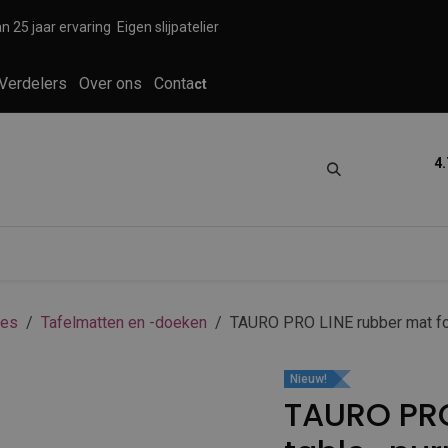
n 25 jaar ervaring
Eigen slijpatelier
Verdelers
Over ons
Conta
ct
4.
tica
Grooming
Knippen en scheren
res
Tafelmatten en -doeken
TAURO PRO LINE rubber mat for 
Nieuw!
TAURO PRO