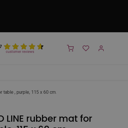
7
customer reviews
PROMO
NIEUW!
Trimsalon
Merken
Outlet
Nieuw
table , purple, 115 x 60 cm.
 LINE rubber mat for