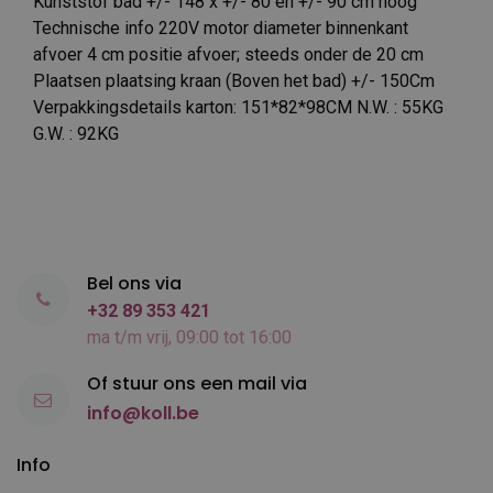
Kunststof bad +/- 148 x +/- 80 en +/- 90 cm hoog
Technische info 220V motor diameter binnenkant
afvoer 4 cm positie afvoer; steeds onder de 20 cm
Plaatsen plaatsing kraan (Boven het bad) +/- 150Cm
Verpakkingsdetails karton: 151*82*98CM N.W. : 55KG
G.W. : 92KG
Bel ons via
+32 89 353 421
ma t/m vrij, 09:00 tot 16:00
Of stuur ons een mail via
info@koll.be
Info