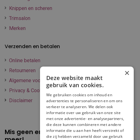
Knippen en scheren
Trimsalon
Merken
Verzenden en betalen
Online betalen
Retourneren
×
Deze website maakt
Algemene voorwaarden
gebruik van cookies.
Privacy & Cookie policy
We gebruiken cookies om inhoud en
Disclaimer
advertenties te personaliseren en om ons
verkeer te analyseren. We delen ook
informatie over uw gebruik van onze site
met onze advertentie- en analysepartners,
die deze kunnen combineren met andere
Mis geen enkele
promotie of korting
informatie die u aan hen heeft verstrekt of
die zij hebben verzameld door uw gebruik
meer!