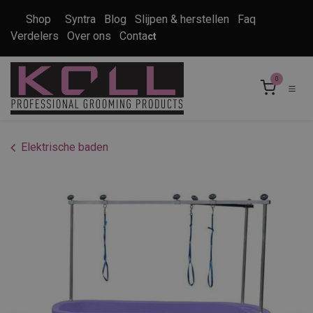
Overslaan naar inhoud
Shop
Syntra
Blog
Slijpen & herstellen
Faq
Verdelers
Over ons
Conta
ct
0
Elektrische baden