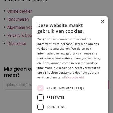
Online betalen
Retourneren
×
Deze website maakt
Algemene voorwaarden
gebruik van cookies.
Privacy & Cookie policy
We gebruiken cookies om inhoud en
Disclaimer
advertenties te personaliseren en om ons
verkeer te analyseren. We delen ook
informatie over uw gebruik van onze site
met onze advertentie- en analysepartners,
die deze kunnen combineren met andere
Mis geen enkele
promotie of korting
informatie die u aan hen heeft verstrekt of
die zij hebben verzameld door uw gebruik
meer!
van hun diensten.
Privacybeleid
STRIKT NOODZAKELIJK
PRESTATIE
Volg ons
TARGETING