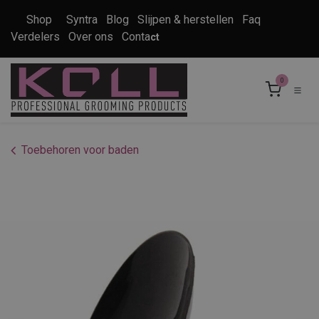
Overslaan naar inhoud
Shop
Syntra
Blog
Slijpen & herstellen
Faq
Verdelers
Over ons
Conta
ct
0
Toebehoren voor baden