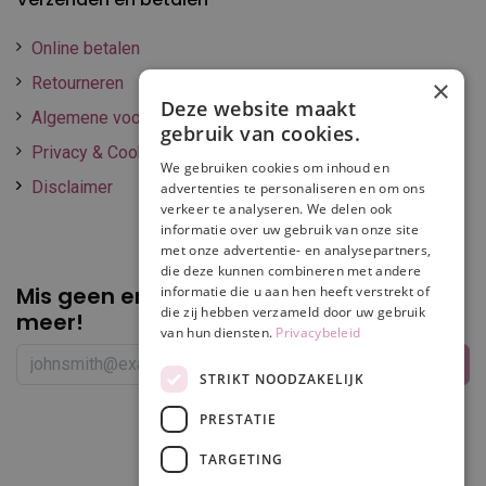
Online betalen
Retourneren
×
Deze website maakt
Algemene voorwaarden
gebruik van cookies.
Privacy & Cookie policy
We gebruiken cookies om inhoud en
Disclaimer
advertenties te personaliseren en om ons
verkeer te analyseren. We delen ook
informatie over uw gebruik van onze site
met onze advertentie- en analysepartners,
die deze kunnen combineren met andere
Mis geen enkele
promotie of korting
informatie die u aan hen heeft verstrekt of
die zij hebben verzameld door uw gebruik
meer!
van hun diensten.
Privacybeleid
STRIKT NOODZAKELIJK
PRESTATIE
Volg ons
TARGETING