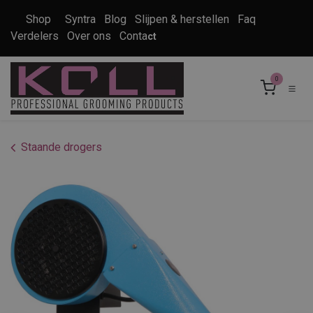
Overslaan naar inhoud
Shop
Syntra
Blog
Slijpen & herstellen
Faq
Verdelers
Over ons
Conta
ct
0
Staande drogers