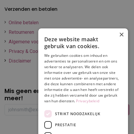
Verzenden en betalen
Online betalen
Retourneren
×
Deze website maakt
Algemene voorwaarden
gebruik van cookies.
Privacy & Cookie policy
We gebruiken cookies om inhoud en
Disclaimer
advertenties te personaliseren en om ons
verkeer te analyseren. We delen ook
informatie over uw gebruik van onze site
met onze advertentie- en analysepartners,
die deze kunnen combineren met andere
Mis geen enkele
promotie of korting
informatie die u aan hen heeft verstrekt of
die zij hebben verzameld door uw gebruik
meer!
van hun diensten.
Privacybeleid
STRIKT NOODZAKELIJK
PRESTATIE
Volg ons