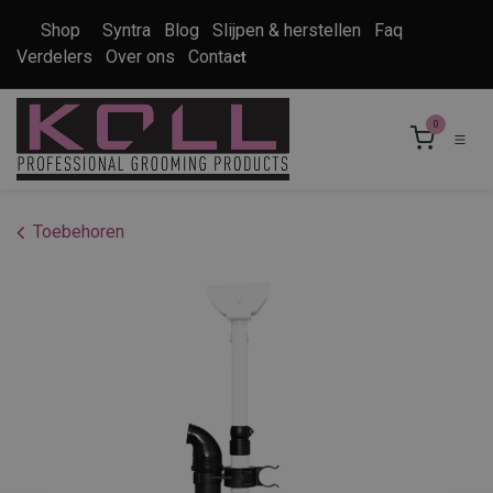
Overslaan naar inhoud
Shop
Syntra
Blog
Slijpen & herstellen
Faq
Verdelers
Over ons
Conta
ct
0
Toebehoren