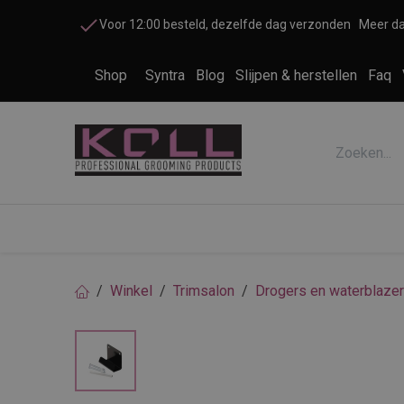
Overslaan naar inhoud
Voor 12:00 besteld, dezelfde dag verzonden
Meer da
Shop
Syntra
Blog
Slijpen & herstellen
Faq
Accessoires honden en katten
Cosme
Winkel
Trimsalon
Drogers en waterblaze