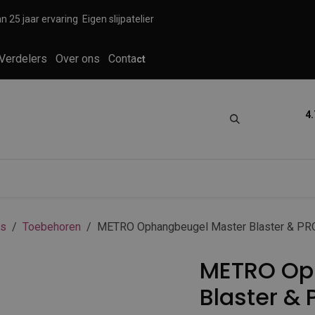
n 25 jaar ervaring
Eigen slijpatelier
Verdelers
Over ons
Conta
ct
4.
tica
Grooming
Knippen en scheren
rs
Toebehoren
METRO Ophangbeugel Master Blaster & PR
METRO Op
Blaster &