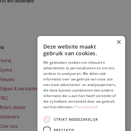
st als duidelijke
×
Deze website maakt
fo
Verzenden en
gebruik van cookies.
betalen
Home
We gebruiken cookies om inhoud en
Online betalen
advertenties te personaliseren en om ons
Syntra
verkeer te analyseren. We delen ook
Retourneren
Nieuws
informatie over uw gebruik van onze site
met onze advertentie- en analysepartners,
Algemene
Slijpen & herstellen
die deze kunnen combineren met andere
voorwaarden
informatie die u aan hen heeft verstrekt of
FAQ
Privacy & Cookie
die zij hebben verzameld door uw gebruik
van hun diensten.
Privacybeleid
Artero dealer
policy
Verdelers
Disclaimer
STRIKT NOODZAKELIJK
Over ons
PRESTATIE