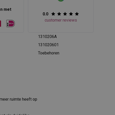
en met
0.0
customer reviews
1310206A
131020601
Toebehoren
meer ruimte heeft op