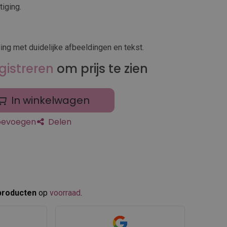
iging.
ing met duidelijke afbeeldingen en tekst.
gistreren
om prijs te zien
In winkelwagen
toevoegen
Delen
producten
op
voorraad
.​