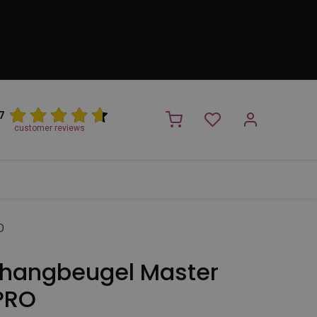
7
customer reviews
PROMO
NIEUW!
Trimsalon
Merken
Outlet
Nieuw
O
hangbeugel Master
 PRO