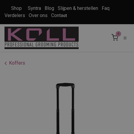
Overslaan naar inhoud
Shop
Syntra
Blog
Slijpen & herstellen
Faq
Verdelers
Over ons
Conta
ct
0
Koffers