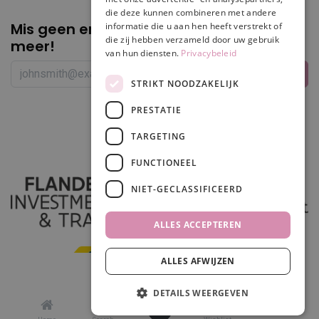
die deze kunnen combineren met andere
Mis geen enkele
promotie of korting
informatie die u aan hen heeft verstrekt of
die zij hebben verzameld door uw gebruik
meer!
van hun diensten.
Privacybeleid
STRIKT NOODZAKELIJK
PRESTATIE
Volg ons
TARGETING
FUNCTIONEEL
NIET-GECLASSIFICEERD
ALLES ACCEPTEREN
ALLES AFWIJZEN
In winkelwagen
DETAILS WEERGEVEN
0
Made in
odoo
by
scrollit