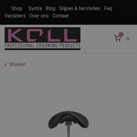
Overslaan naar inhoud
Shop
Syntra
Blog
Slijpen & herstellen
Faq
Verdelers
Over ons
Conta
ct
0
Stoelen