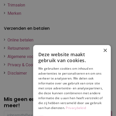
Trimsalon
Merken
Verzenden en betalen
Online betalen
Retourneren
×
Deze website maakt
Algemene voorwaarden
gebruik van cookies.
Privacy & Cookie policy
We gebruiken cookies om inhoud en
Disclaimer
advertenties te personaliseren en om ons
verkeer te analyseren. We delen ook
informatie over uw gebruik van onze site
met onze advertentie- en analysepartners,
die deze kunnen combineren met andere
Mis geen enkele
promotie of korting
informatie die u aan hen heeft verstrekt of
die zij hebben verzameld door uw gebruik
meer!
van hun diensten.
Privacybeleid