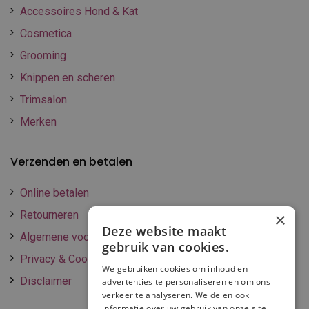
Accessoires Hond & Kat
Cosmetica
Grooming
Knippen en scheren
Trimsalon
Merken
Verzenden en betalen
Online betalen
Retourneren
×
Deze website maakt
Algemene voorwaarden
gebruik van cookies.
Privacy & Cookie policy
We gebruiken cookies om inhoud en
Disclaimer
advertenties te personaliseren en om ons
verkeer te analyseren. We delen ook
informatie over uw gebruik van onze site