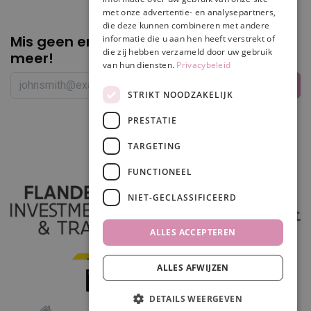
met onze advertentie- en analysepartners,
die deze kunnen combineren met andere
Mis geen enkele
promotie of korting
informatie die u aan hen heeft verstrekt of
die zij hebben verzameld door uw gebruik
meer!
van hun diensten.
Privacybeleid
STRIKT NOODZAKELIJK
PRESTATIE
Volg ons
TARGETING
FUNCTIONEEL
NIET-GECLASSIFICEERD
ALLES ACCEPTEREN
ALLES AFWIJZEN
In winkelwagen
DETAILS WEERGEVEN
0