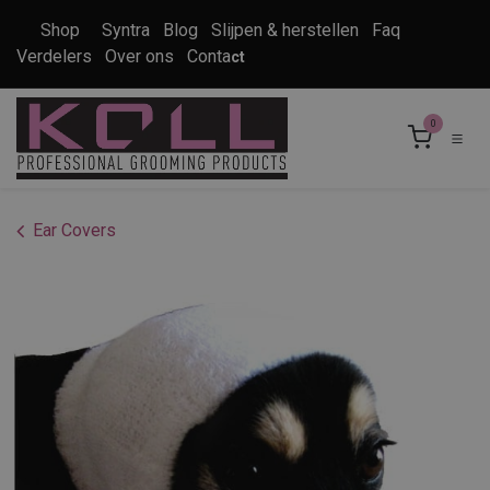
Overslaan naar inhoud
Shop
Syntra
Blog
Slijpen & herstellen
Faq
Verdelers
Over ons
Conta
ct
0
Ear Covers