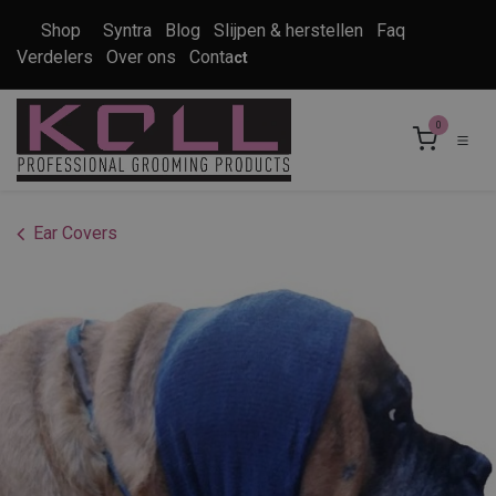
Overslaan naar inhoud
Shop
Syntra
Blog
Slijpen & herstellen
Faq
Verdelers
Over ons
Conta
ct
0
Ear Covers