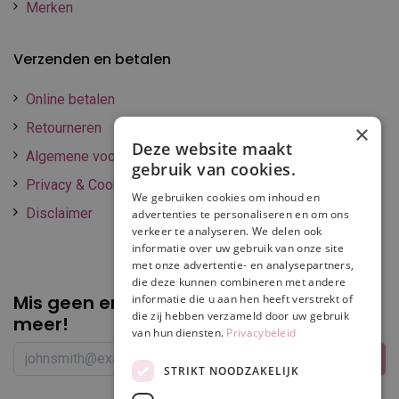
Merken
Verzenden en betalen
Online betalen
Retourneren
×
Deze website maakt
Algemene voorwaarden
gebruik van cookies.
Privacy & Cookie policy
We gebruiken cookies om inhoud en
Disclaimer
advertenties te personaliseren en om ons
verkeer te analyseren. We delen ook
informatie over uw gebruik van onze site
met onze advertentie- en analysepartners,
die deze kunnen combineren met andere
Mis geen enkele
promotie of korting
informatie die u aan hen heeft verstrekt of
die zij hebben verzameld door uw gebruik
meer!
van hun diensten.
Privacybeleid
STRIKT NOODZAKELIJK