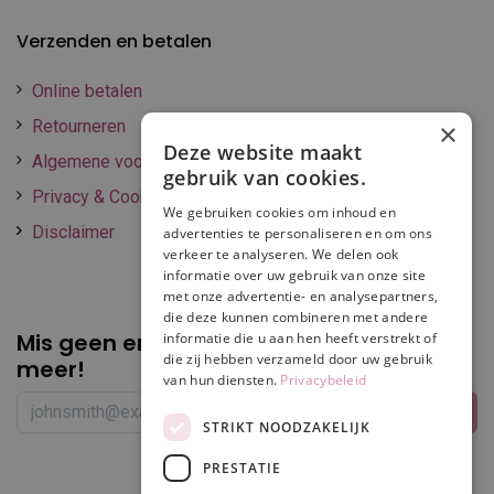
Verzenden en betalen
Online betalen
Retourneren
×
Deze website maakt
Algemene voorwaarden
gebruik van cookies.
Privacy & Cookie policy
We gebruiken cookies om inhoud en
Disclaimer
advertenties te personaliseren en om ons
verkeer te analyseren. We delen ook
informatie over uw gebruik van onze site
met onze advertentie- en analysepartners,
die deze kunnen combineren met andere
Mis geen enkele
promotie of korting
informatie die u aan hen heeft verstrekt of
die zij hebben verzameld door uw gebruik
meer!
van hun diensten.
Privacybeleid
STRIKT NOODZAKELIJK
PRESTATIE
Volg ons