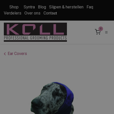
Overslaan naar inhoud
Shop
Syntra
Blog
Slijpen & herstellen
Faq
Verdelers
Over ons
Conta
ct
0
Ear Covers