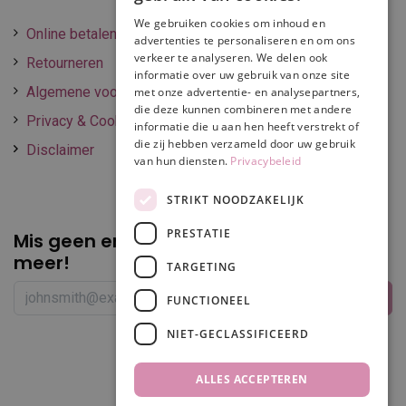
We gebruiken cookies om inhoud en
Online betalen
advertenties te personaliseren en om ons
verkeer te analyseren. We delen ook
Retourneren
informatie over uw gebruik van onze site
Algemene voorwaarden
met onze advertentie- en analysepartners,
die deze kunnen combineren met andere
Privacy & Cookie policy
informatie die u aan hen heeft verstrekt of
die zij hebben verzameld door uw gebruik
Disclaimer
van hun diensten.
Privacybeleid
STRIKT NOODZAKELIJK
PRESTATIE
Mis geen enkele
promotie of korting
meer!
TARGETING
FUNCTIONEEL
NIET-GECLASSIFICEERD
Volg ons
ALLES ACCEPTEREN