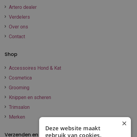
Artero dealer
Verdelers
Over ons
Contact
Shop
Accessoires Hond & Kat
Cosmetica
Grooming
Knippen en scheren
Trimsalon
Merken
×
Deze website maakt
Verzenden en betalen
gebruik van cookies.