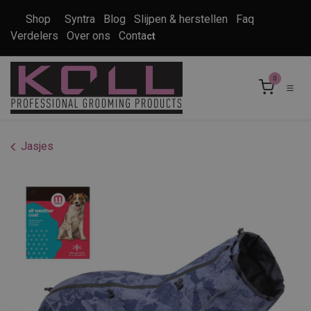
Overslaan naar inhoud
Shop
Syntra
Blog
Slijpen & herstellen
Faq
Verdelers
Over ons
Conta
ct
0
Jasjes